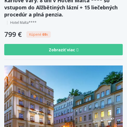
Karlove Vary: 8 dní v Hoteli Malta **** so
vstupom do Alžbětiných lázní + 15 liečebných
procedúr a plná penzia.
Hotel Malta****
799 €
Kúpené
69
x
Zobraziť viac