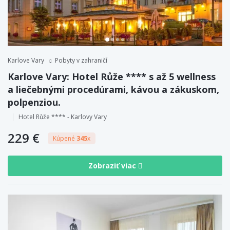
Karlove Vary
Pobyty v zahraničí
Karlove Vary: Hotel Růže **** s až 5 wellness
a liečebnými procedúrami, kávou a zákuskom,
polpenziou.
Hotel Růže **** - Karlovy Vary
229 €
Kúpené
345
x
Zobraziť viac