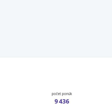
počet ponúk
9 436