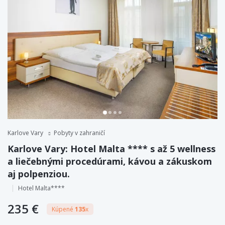
Karlove Vary
Pobyty v zahraničí
Karlove Vary: Hotel Malta **** s až 5 wellness
a liečebnými procedúrami, kávou a zákuskom
aj polpenziou.
Hotel Malta****
235 €
Kúpené
135
x