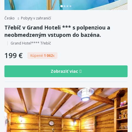
Česko
Pobyty v zahraničí
Třebíč v Grand Hoteli *** s polpenziou a
neobmedzeným vstupom do bazéna.
Grand Hotel**** Třebíč
199 €
Kúpené
1 062
x
Zobraziť viac