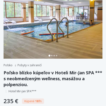
Poľsko
Pobyty v zahraničí
Poľsko blízko kúpeľov v Hoteli Mir-Jan SPA ***
s neobmedzeným wellness, masážou a
polpenziou.
Hotel Mir-Jan SPA***
235 €
Kúpené
187
x