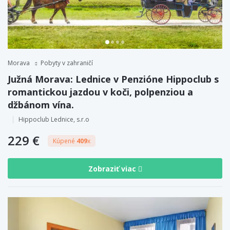
Morava
Pobyty v zahraničí
Južná Morava: Lednice v Penzióne Hippoclub s
romantickou jazdou v koči, polpenziou a
džbánom vína.
Hippoclub Lednice, s.r.o
229 €
Kúpené
409
x
Zobraziť viac