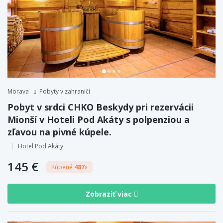
Morava
Pobyty v zahraničí
Pobyt v srdci CHKO Beskydy pri rezervácii
Mionší v Hoteli Pod Akáty s polpenziou a
zľavou na pivné kúpele.
Hotel Pod Akáty
145 €
Kúpené
487
x
Zobraziť viac