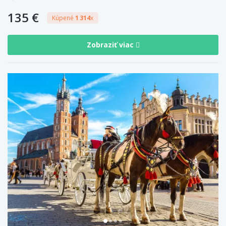
135 €
Kúpené
1 314
x
Zobraziť viac