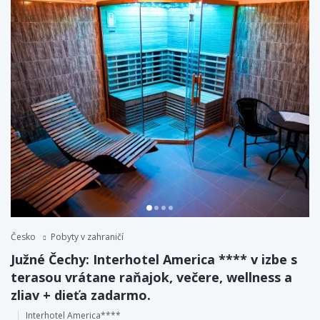
Česko
Pobyty v zahraničí
Južné Čechy: Interhotel America **** v izbe s
terasou vrátane raňajok, večere, wellness a
zliav + dieťa zadarmo.
Interhotel America****