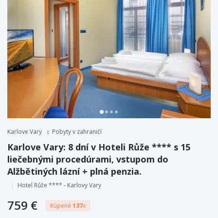
Karlove Vary
Pobyty v zahraničí
Karlove Vary: 8 dní v Hoteli Růže **** s 15
liečebnými procedúrami, vstupom do
Alžbětiných lázní + plná penzia.
Hotel Růže **** - Karlovy Vary
759 €
Kúpené
137
x