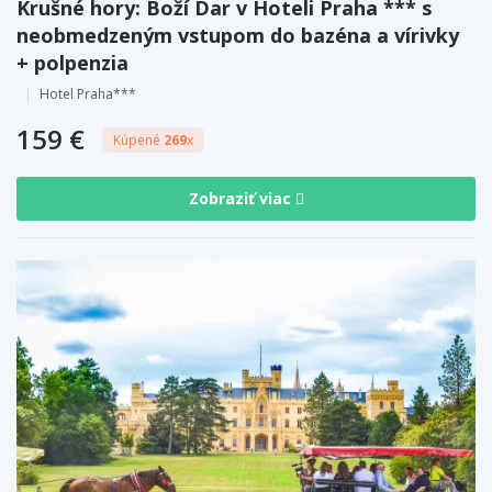
Krušné hory: Boží Dar v Hoteli Praha *** s
neobmedzeným vstupom do bazéna a vírivky
+ polpenzia
Hotel Praha***
159 €
Kúpené
269
x
Zobraziť viac