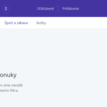
Obľubené
Prihlásenie
Šport a zábava
Služby
ponuky
ov sme nenašli
etre filtra.