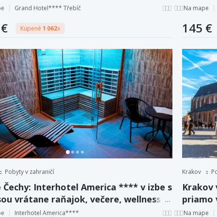
zľavou 
pe
Grand Hotel**** Třebíč
Na mape
 €
145 €
Kúpené
1 062
x
Pobyty v zahraničí
Krakov
Po
 Čechy: Interhotel America **** v izbe s
Krakov 
ou vrátane raňajok, večere, wellness a
priamo 
 + dieťa zadarmo.
pe
Interhotel America****
Na mape