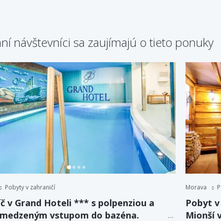
ní návštevníci sa zaujímajú o tieto ponuky
Pobyty v zahraničí
Morava
P
č v Grand Hoteli *** s polpenziou a
Pobyt v
medzeným vstupom do bazéna.
Mionší 