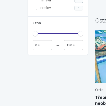
Trnava
1
Prešov
1
Osta
Cena
Česko
Třebí
neob