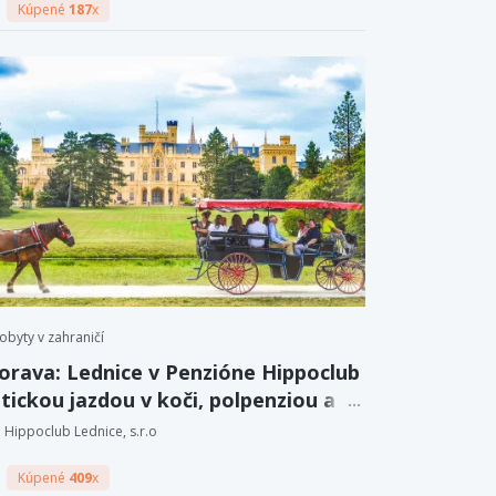
Kúpené
187
x
obyty v zahraničí
orava: Lednice v Penzióne Hippoclub
tickou jazdou v koči, polpenziou a
 vína.
Hippoclub Lednice, s.r.o
Kúpené
409
x