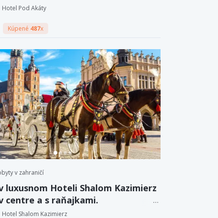
na pivné kúpele.
Hotel Pod Akáty
Kúpené
487
x
byty v zahraničí
v luxusnom Hoteli Shalom Kazimierz
v centre a s raňajkami.
Hotel Shalom Kazimierz