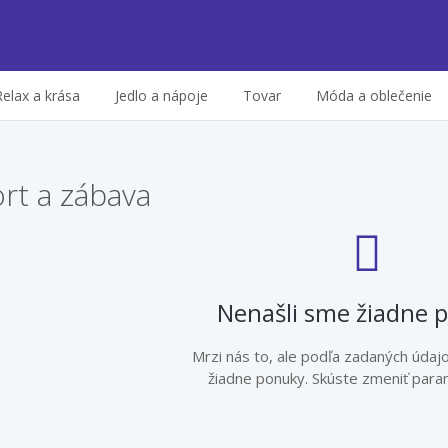
Relax a krása
Jedlo a nápoje
Tovar
Móda a oblečenie
rt a zábava
Nenašli sme žiadne 
Mrzi nás to, ale podľa zadaných údaj
žiadne ponuky. Skúste zmeniť param