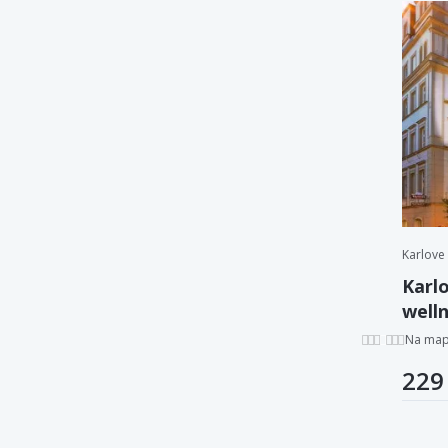
Karlove
Karlo
well
záku
Na ma
229