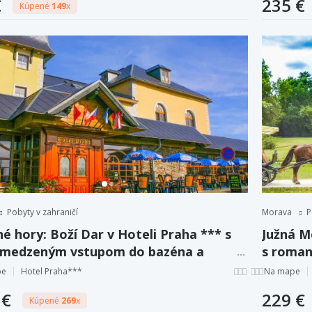
€
235 €
Kúpené
149
x
Pobyty v zahraničí
Morava
P
é hory: Boží Dar v Hoteli Praha *** s
Južná M
medzeným vstupom do bazéna a
s roman
ky + polpenzia
džbánom
pe
Hotel Praha***
Na mape
 €
229 €
Kúpené
269
x