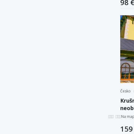
98 
Česko
Krušn
neob
víriv
Na ma
159