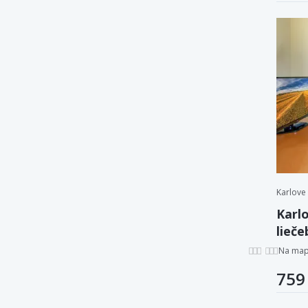
Karlove
Karlo
lieč
Alžbě
Na ma
759