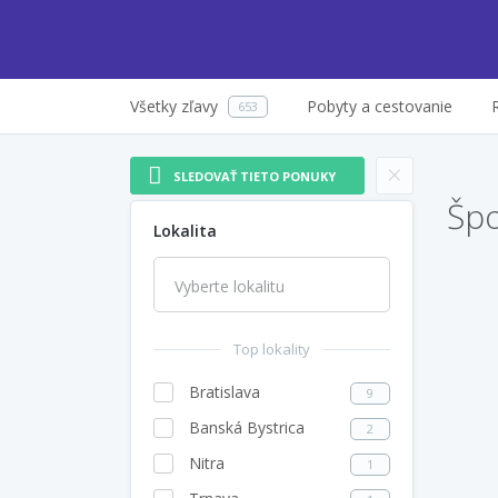
Všetky zľavy
Pobyty a cestovanie
653
×
SLEDOVAŤ TIETO PONUKY
Špo
Lokalita
Top lokality
Bratislava
9
Banská Bystrica
2
Nitra
1