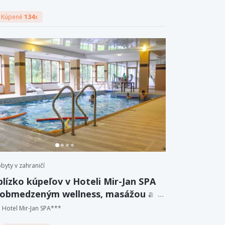
Kúpené
134
x
byty v zahraničí
blízko kúpeľov v Hoteli Mir-Jan SPA
eobmedzeným wellness, masážou a
iou.
Hotel Mir-Jan SPA***