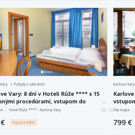
 Vary
Pobyty v zahraničí
Karlove Vary
ve Vary: 8 dní v Hoteli Růže **** s 15
Karlove 
ebnými procedúrami, vstupom do
vstupom
tiných lázní + plná penzia.
procedú
pe
Hotel Růže **** - Karlovy Vary
Na mape
 €
799 €
Kúpené
137
x