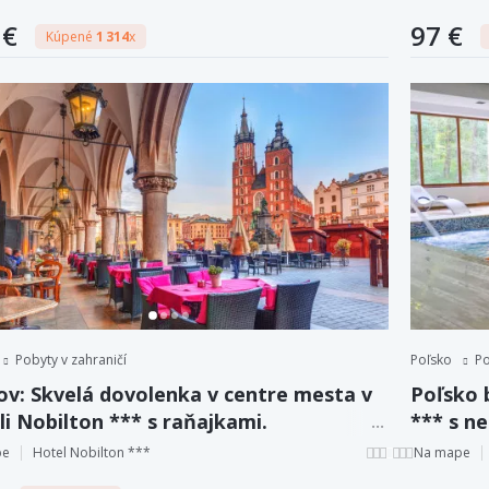
 €
97 €
Kúpené
1 314
x
Pobyty v zahraničí
Poľsko
Po
ov: Skvelá dovolenka v centre mesta v
Poľsko 
i Nobilton *** s raňajkami.
*** s n
polpenz
pe
Hotel Nobilton ***
Na mape