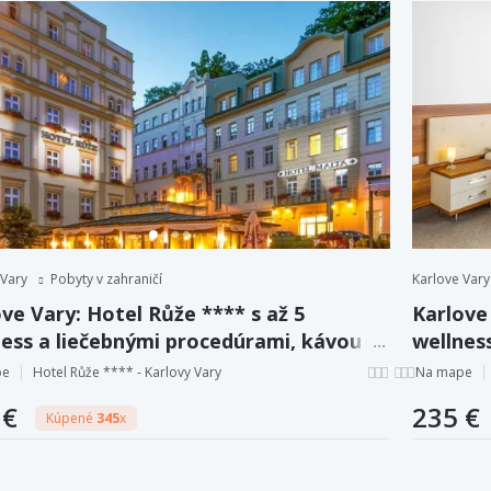
 Vary
Pobyty v zahraničí
Karlove Vary
ve Vary: Hotel Růže **** s až 5
Karlove 
ness a liečebnými procedúrami, kávou a
wellnes
skom, polpenziou.
zákusko
pe
Hotel Růže **** - Karlovy Vary
Na mape
 €
235 €
Kúpené
345
x