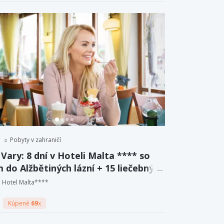
Pobyty v zahraničí
Vary: 8 dní v Hoteli Malta **** so
 do Alžbětiných lázní + 15 liečebných
r a plná penzia.
Hotel Malta****
Kúpené
69
x