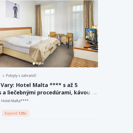
Pobyty v zahraničí
Vary: Hotel Malta **** s až 5
s a liečebnými procedúrami, kávou a
m aj polpenziou.
Hotel Malta****
Kúpené
135
x