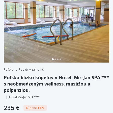
Poľsko
Pobyty v zahraničí
Poľsko blízko kúpeľov v Hoteli Mir-Jan SPA ***
s neobmedzeným wellness, masážou a
polpenziou.
Hotel Mir-Jan SPA***
235 €
Kúpené
187
x