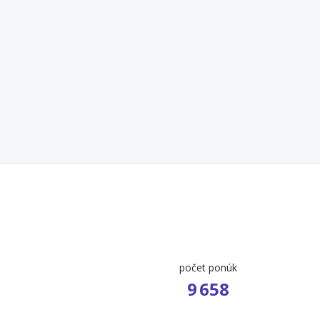
počet ponúk
9 658