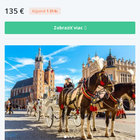
135 €
Kúpené
1 314
x
Zobraziť viac