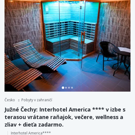
Česko
Pobyty v zahraničí
Južné Čechy: Interhotel America **** v izbe s
terasou vrátane raňajok, večere, wellness a
zliav + dieťa zadarmo.
Interhotel America****