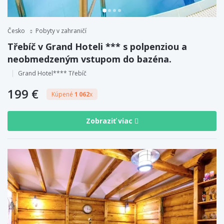
Česko
Pobyty v zahraničí
Třebíč v Grand Hoteli *** s polpenziou a
neobmedzeným vstupom do bazéna.
Grand Hotel**** Třebíč
199 €
Kúpené
1 062
x
Zobraziť viac