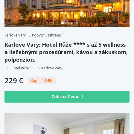
Karlove Vary
Pobyty v zahraničí
Karlove Vary: Hotel Růže **** s až 5 wellness
a liečebnými procedúrami, kávou a zákuskom,
polpenziou.
Hotel Růže **** - Karlovy Vary
229 €
Kúpené
345
x
Zobraziť viac