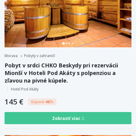
Morava
Pobyty v zahraničí
Pobyt v srdci CHKO Beskydy pri rezervácii
Mionší v Hoteli Pod Akáty s polpenziou a
zľavou na pivné kúpele.
Hotel Pod Akáty
145 €
Kúpené
487
x
Zobraziť viac