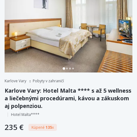
Karlove Vary
Pobyty v zahraničí
Karlove Vary: Hotel Malta **** s až 5 wellness
a liečebnými procedúrami, kávou a zákuskom
aj polpenziou.
Hotel Malta****
235 €
Kúpené
135
x