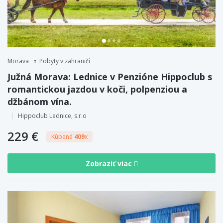
Morava
Pobyty v zahraničí
Južná Morava: Lednice v Penzióne Hippoclub s
romantickou jazdou v koči, polpenziou a
džbánom vína.
Hippoclub Lednice, s.r.o
229 €
Kúpené
409
x
Zobraziť viac