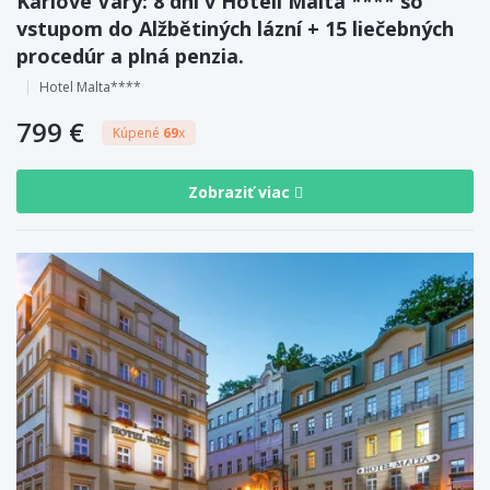
Karlove Vary: 8 dní v Hoteli Malta **** so
vstupom do Alžbětiných lázní + 15 liečebných
procedúr a plná penzia.
Hotel Malta****
799 €
Kúpené
69
x
Zobraziť viac