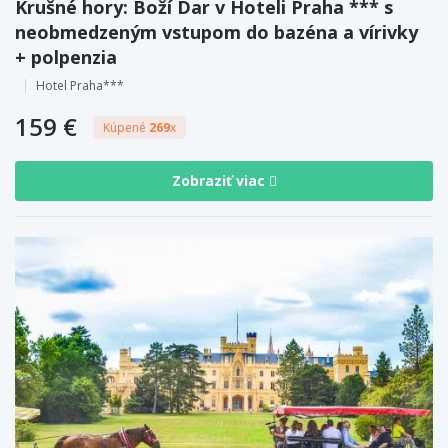
Krušné hory: Boží Dar v Hoteli Praha *** s
neobmedzeným vstupom do bazéna a vírivky
+ polpenzia
Hotel Praha***
159 €
Kúpené
269
x
Zobraziť viac