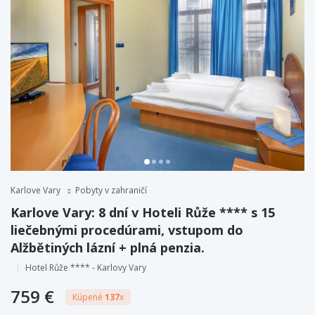
Karlove Vary
Pobyty v zahraničí
Karlove Vary: 8 dní v Hoteli Růže **** s 15
liečebnými procedúrami, vstupom do
Alžbětiných lázní + plná penzia.
Hotel Růže **** - Karlovy Vary
759 €
Kúpené
137
x