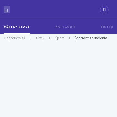
VŠETKY ZĽAVY
KATEGÓRIE
FILTER
Odpadneš.sk
Firmy
Šport
Športové zariadenia