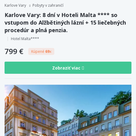
Karlove Vary
Pobyty v zahraničí
Karlove Vary: 8 dní v Hoteli Malta **** so
vstupom do Alžbětiných lázní + 15 liečebných
procedúr a plná penzia.
Hotel Malta****
799 €
Kúpené
69
x
Zobraziť viac