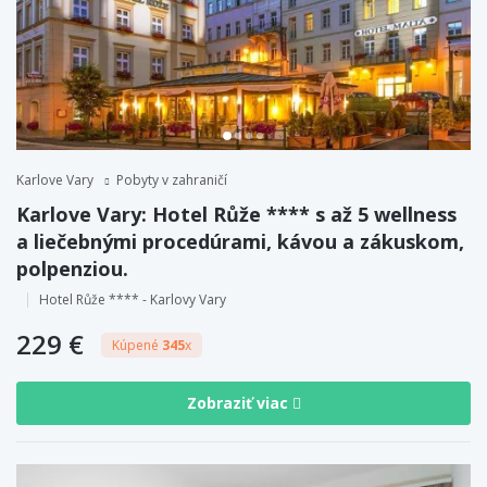
Karlove Vary
Pobyty v zahraničí
Karlove Vary: Hotel Růže **** s až 5 wellness
a liečebnými procedúrami, kávou a zákuskom,
polpenziou.
Hotel Růže **** - Karlovy Vary
229 €
Kúpené
345
x
Zobraziť viac