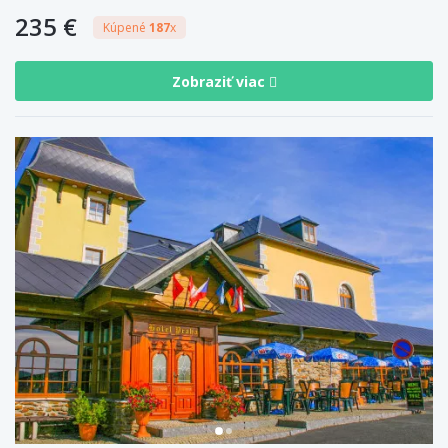
235 €
Kúpené
187
x
Zobraziť viac