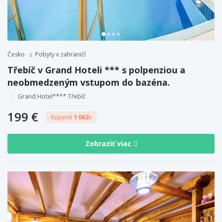
Česko
Pobyty v zahraničí
Třebíč v Grand Hoteli *** s polpenziou a
neobmedzeným vstupom do bazéna.
Grand Hotel**** Třebíč
199 €
Kúpené
1 062
x
Zobraziť viac