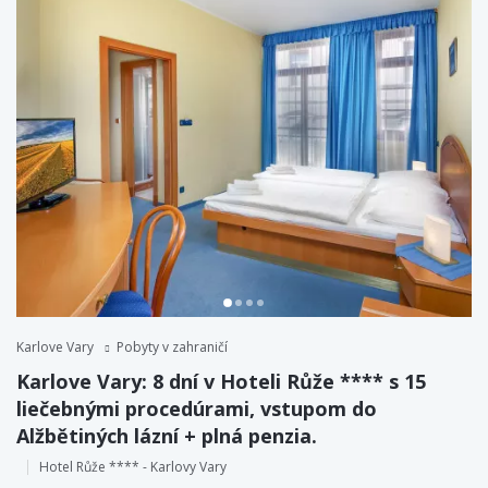
Karlove Vary
Pobyty v zahraničí
Karlove Vary: 8 dní v Hoteli Růže **** s 15
liečebnými procedúrami, vstupom do
Alžbětiných lázní + plná penzia.
Hotel Růže **** - Karlovy Vary