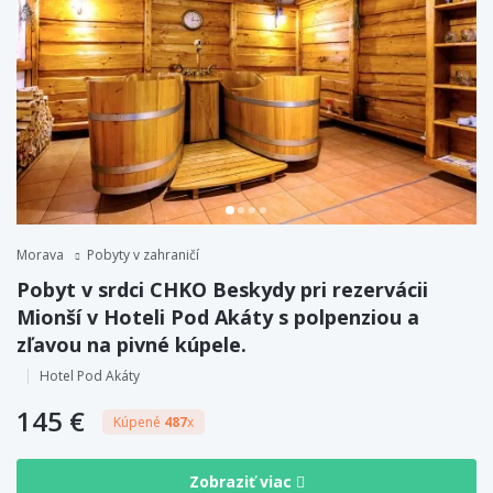
Morava
Pobyty v zahraničí
Pobyt v srdci CHKO Beskydy pri rezervácii
Mionší v Hoteli Pod Akáty s polpenziou a
zľavou na pivné kúpele.
Hotel Pod Akáty
145 €
Kúpené
487
x
Zobraziť viac