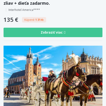
zliav + dieťa zadarmo.
Interhotel America****
135 €
Kúpené
1 314
x
Zobraziť viac