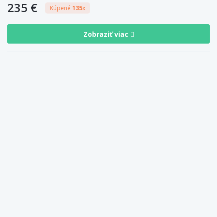
235 €
Kúpené
135
x
Zobraziť viac