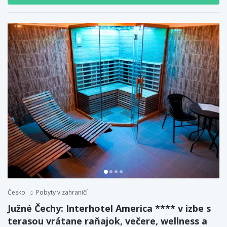
Česko
Pobyty v zahraničí
Južné Čechy: Interhotel America **** v izbe s
terasou vrátane raňajok, večere, wellness a