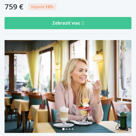
759 €
Kúpené
137
x
Zobraziť viac