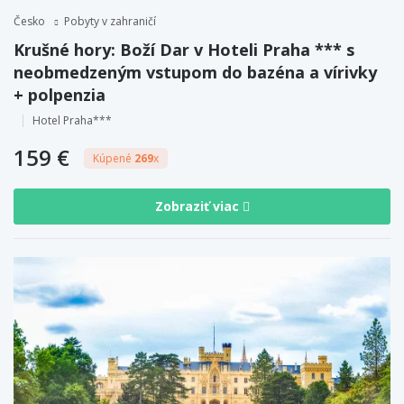
Česko
Pobyty v zahraničí
Krušné hory: Boží Dar v Hoteli Praha *** s
neobmedzeným vstupom do bazéna a vírivky
+ polpenzia
Hotel Praha***
159 €
Kúpené
269
x
Zobraziť viac