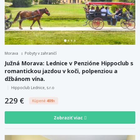
Morava
Pobyty v zahraničí
Južná Morava: Lednice v Penzióne Hippoclub s
romantickou jazdou v koči, polpenziou a
džbánom vína.
Hippoclub Lednice, s.r.o
229 €
Kúpené
409
x
Zobraziť viac