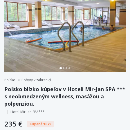
Poľsko
Pobyty v zahraničí
Poľsko blízko kúpeľov v Hoteli Mir-Jan SPA ***
s neobmedzeným wellness, masážou a
polpenziou.
Hotel Mir-Jan SPA***
235 €
Kúpené
187
x