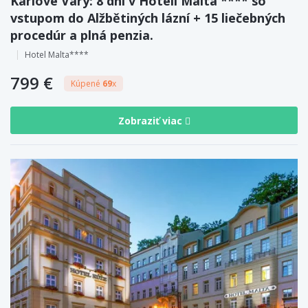
Karlove Vary: 8 dní v Hoteli Malta **** so
vstupom do Alžbětiných lázní + 15 liečebných
procedúr a plná penzia.
Hotel Malta****
799 €
Kúpené
69
x
Zobraziť viac