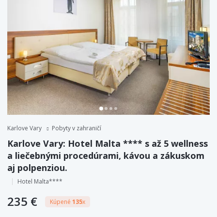
Karlove Vary
Pobyty v zahraničí
Karlove Vary: Hotel Malta **** s až 5 wellness
a liečebnými procedúrami, kávou a zákuskom
aj polpenziou.
Hotel Malta****
235 €
Kúpené
135
x