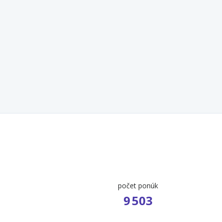
počet ponúk
9 503