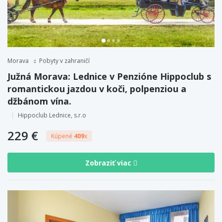
Morava
Pobyty v zahraničí
Južná Morava: Lednice v Penzióne Hippoclub s
romantickou jazdou v koči, polpenziou a
džbánom vína.
Hippoclub Lednice, s.r.o
229 €
Kúpené
409
x
Zobraziť viac