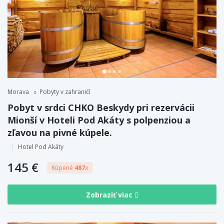
Morava
Pobyty v zahraničí
Pobyt v srdci CHKO Beskydy pri rezervácii
Mionší v Hoteli Pod Akáty s polpenziou a
zľavou na pivné kúpele.
Hotel Pod Akáty
145 €
Kúpené
487
x
Zobraziť viac