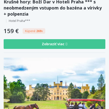
Krušné hory: Boží Dar v Hoteli Praha *** s
neobmedzeným vstupom do bazéna a vírivky
+ polpenzia
Hotel Praha***
159 €
Kúpené
269
x
Zobraziť viac