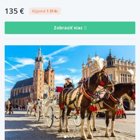
135 €
Kúpené
1 314
x
Zobraziť viac