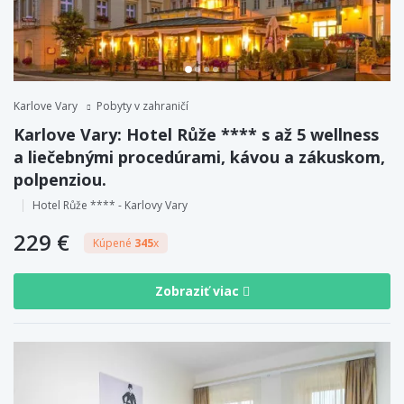
Karlove Vary
Pobyty v zahraničí
Karlove Vary: Hotel Růže **** s až 5 wellness
a liečebnými procedúrami, kávou a zákuskom,
polpenziou.
Hotel Růže **** - Karlovy Vary
229 €
Kúpené
345
x
Zobraziť viac