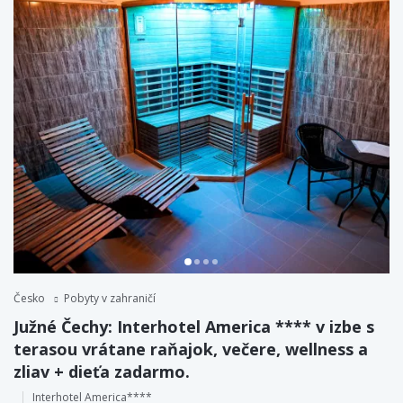
Česko
Pobyty v zahraničí
Južné Čechy: Interhotel America **** v izbe s
terasou vrátane raňajok, večere, wellness a
zliav + dieťa zadarmo.
Interhotel America****