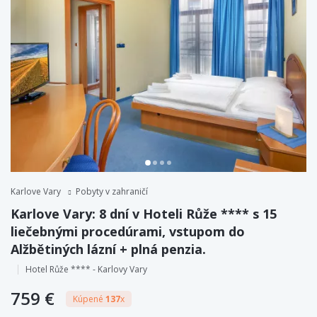
Karlove Vary
Pobyty v zahraničí
Karlove Vary: 8 dní v Hoteli Růže **** s 15
liečebnými procedúrami, vstupom do
Alžbětiných lázní + plná penzia.
Hotel Růže **** - Karlovy Vary
759 €
Kúpené
137
x