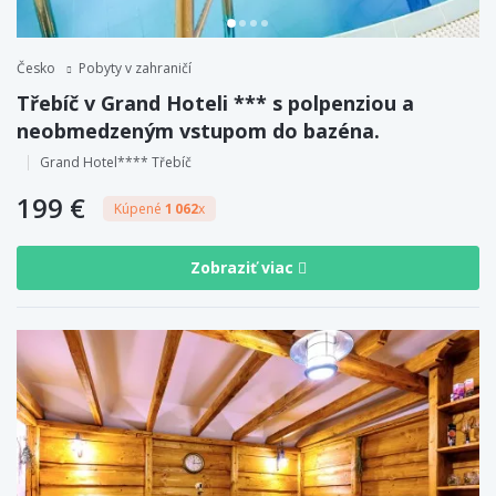
Česko
Pobyty v zahraničí
Třebíč v Grand Hoteli *** s polpenziou a
neobmedzeným vstupom do bazéna.
Grand Hotel**** Třebíč
199 €
Kúpené
1 062
x
Zobraziť viac