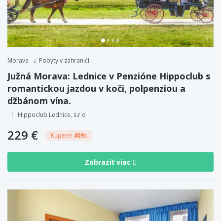
Morava
Pobyty v zahraničí
Južná Morava: Lednice v Penzióne Hippoclub s
romantickou jazdou v koči, polpenziou a
džbánom vína.
Hippoclub Lednice, s.r.o
229 €
Kúpené
409
x
Zobraziť viac