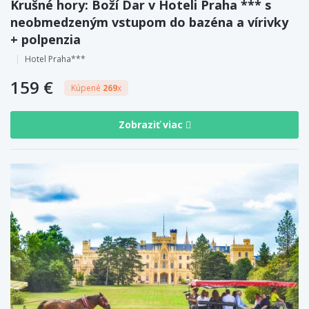
Krušné hory: Boží Dar v Hoteli Praha *** s
neobmedzeným vstupom do bazéna a vírivky
+ polpenzia
Hotel Praha***
159 €
Kúpené
269
x
Zobraziť viac