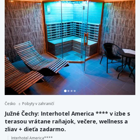
Česko
Pobyty v zahraničí
Južné Čechy: Interhotel America **** v izbe s
terasou vrátane raňajok, večere, wellness a
zliav + dieťa zadarmo.
Interhotel America****