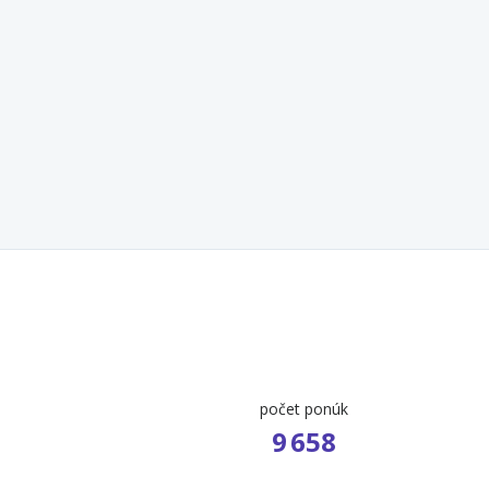
počet ponúk
9 658