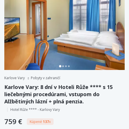
Karlove Vary
Pobyty v zahraničí
Karlove Vary: 8 dní v Hoteli Růže **** s 15
liečebnými procedúrami, vstupom do
Alžbětiných lázní + plná penzia.
Hotel Růže **** - Karlovy Vary
759 €
Kúpené
137
x