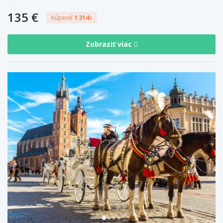
135 €
Kúpené
1 314
x
Zobraziť viac