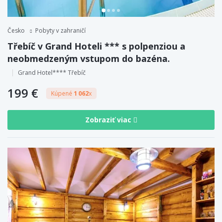
Česko
Pobyty v zahraničí
Třebíč v Grand Hoteli *** s polpenziou a
neobmedzeným vstupom do bazéna.
Grand Hotel**** Třebíč
199 €
Kúpené
1 062
x
Zobraziť viac