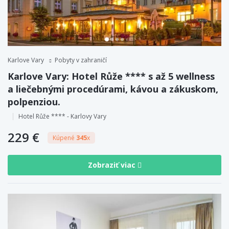
Karlove Vary
Pobyty v zahraničí
Karlove Vary: Hotel Růže **** s až 5 wellness
a liečebnými procedúrami, kávou a zákuskom,
polpenziou.
Hotel Růže **** - Karlovy Vary
229 €
Kúpené
345
x
Zobraziť viac