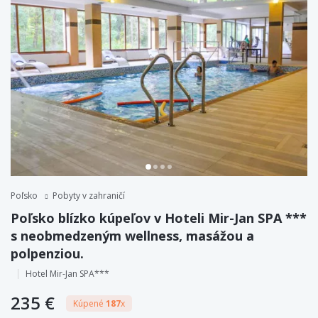
Poľsko
Pobyty v zahraničí
Poľsko blízko kúpeľov v Hoteli Mir-Jan SPA ***
s neobmedzeným wellness, masážou a
polpenziou.
Hotel Mir-Jan SPA***
235 €
Kúpené
187
x