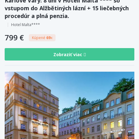
Karlove Vary: 8 dní v Hoteli Malta **** so
vstupom do Alžbětiných lázní + 15 liečebných
procedúr a plná penzia.
Hotel Malta****
799 €
Kúpené
69
x
Zobraziť viac