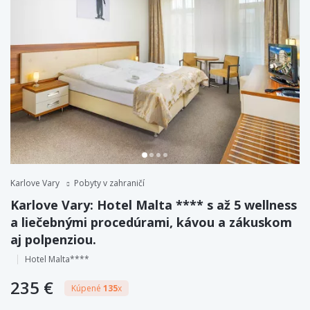
Karlove Vary
Pobyty v zahraničí
Karlove Vary: Hotel Malta **** s až 5 wellness
a liečebnými procedúrami, kávou a zákuskom
aj polpenziou.
Hotel Malta****
235 €
Kúpené
135
x