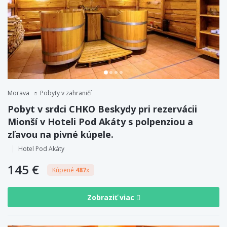
Morava
Pobyty v zahraničí
Pobyt v srdci CHKO Beskydy pri rezervácii
Mionší v Hoteli Pod Akáty s polpenziou a
zľavou na pivné kúpele.
Hotel Pod Akáty
145 €
Kúpené
487
x
Zobraziť viac