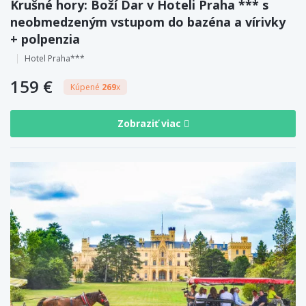
Krušné hory: Boží Dar v Hoteli Praha *** s
neobmedzeným vstupom do bazéna a vírivky
+ polpenzia
Hotel Praha***
159 €
Kúpené
269
x
Zobraziť viac