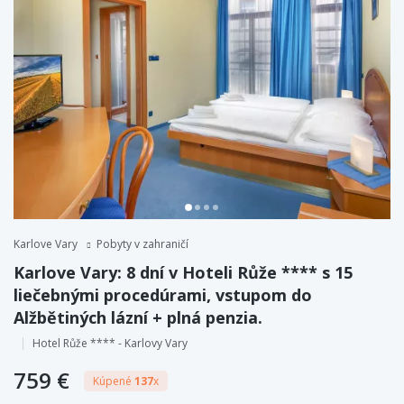
Karlove Vary
Pobyty v zahraničí
Karlove Vary: 8 dní v Hoteli Růže **** s 15
liečebnými procedúrami, vstupom do
Alžbětiných lázní + plná penzia.
Hotel Růže **** - Karlovy Vary
759 €
Kúpené
137
x