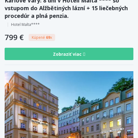
Karlove Vary: 8 dní v Hoteli Malta **** so
vstupom do Alžbětiných lázní + 15 liečebných
procedúr a plná penzia.
Hotel Malta****
799 €
Kúpené
69
x
Zobraziť viac