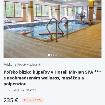
Poľsko
Pobyty v zahraničí
Poľsko blízko kúpeľov v Hoteli Mir-Jan SPA ***
s neobmedzeným wellness, masážou a
polpenziou.
Hotel Mir-Jan SPA***
235 €
Kúpené
187
x