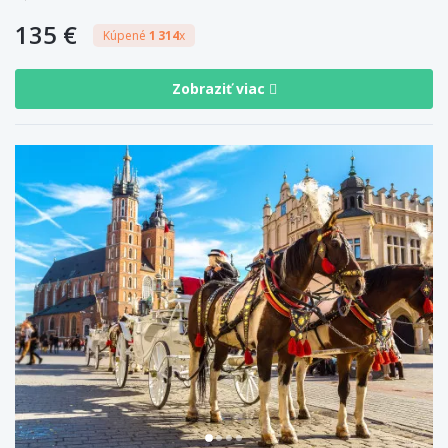
135 €
Kúpené
1 314
x
Zobraziť viac