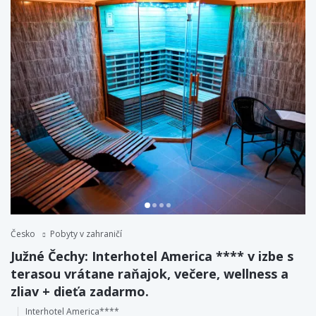
Česko
Pobyty v zahraničí
Južné Čechy: Interhotel America **** v izbe s
terasou vrátane raňajok, večere, wellness a
zliav + dieťa zadarmo.
Interhotel America****