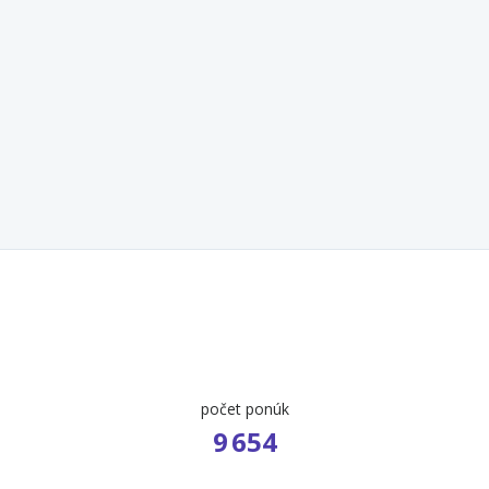
počet ponúk
9 654