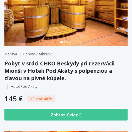
Morava
Pobyty v zahraničí
Pobyt v srdci CHKO Beskydy pri rezervácii
Mionší v Hoteli Pod Akáty s polpenziou a
zľavou na pivné kúpele.
Hotel Pod Akáty
145 €
Kúpené
487
x
Zobraziť viac