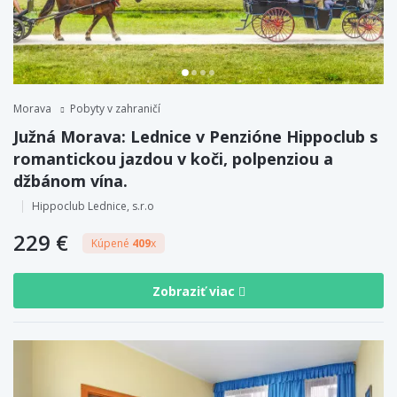
Morava
Pobyty v zahraničí
Južná Morava: Lednice v Penzióne Hippoclub s
romantickou jazdou v koči, polpenziou a
džbánom vína.
Hippoclub Lednice, s.r.o
229 €
Kúpené
409
x
Zobraziť viac