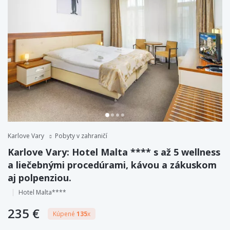
Karlove Vary
Pobyty v zahraničí
Karlove Vary: Hotel Malta **** s až 5 wellness
a liečebnými procedúrami, kávou a zákuskom
aj polpenziou.
Hotel Malta****
235 €
Kúpené
135
x