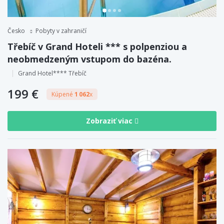
Česko
Pobyty v zahraničí
Třebíč v Grand Hoteli *** s polpenziou a
neobmedzeným vstupom do bazéna.
Grand Hotel**** Třebíč
199 €
Kúpené
1 062
x
Zobraziť viac