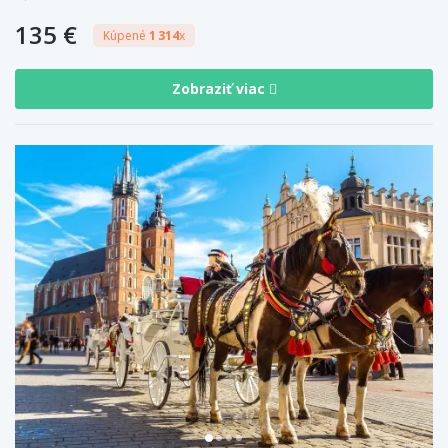
135 €
Kúpené
1 314
x
Zobraziť viac