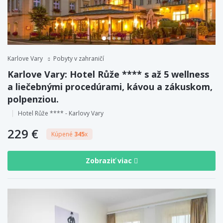
Karlove Vary
Pobyty v zahraničí
Karlove Vary: Hotel Růže **** s až 5 wellness
a liečebnými procedúrami, kávou a zákuskom,
polpenziou.
Hotel Růže **** - Karlovy Vary
229 €
Kúpené
345
x
Zobraziť viac