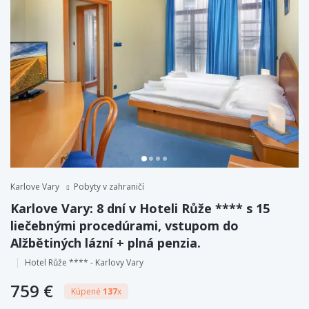
Karlove Vary
Pobyty v zahraničí
Karlove Vary: 8 dní v Hoteli Růže **** s 15
liečebnými procedúrami, vstupom do
Alžbětiných lázní + plná penzia.
Hotel Růže **** - Karlovy Vary
759 €
Kúpené
137
x