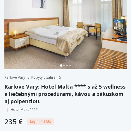
Karlove Vary
Pobyty v zahraničí
Karlove Vary: Hotel Malta **** s až 5 wellness
a liečebnými procedúrami, kávou a zákuskom
aj polpenziou.
Hotel Malta****
235 €
Kúpené
135
x