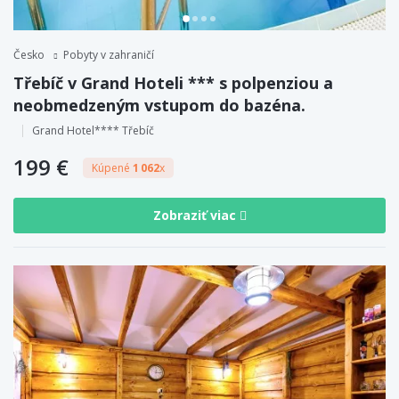
Česko
Pobyty v zahraničí
Třebíč v Grand Hoteli *** s polpenziou a
neobmedzeným vstupom do bazéna.
Grand Hotel**** Třebíč
199 €
Kúpené
1 062
x
Zobraziť viac