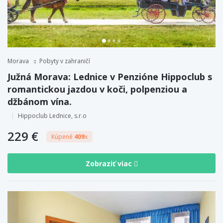
Morava
Pobyty v zahraničí
Južná Morava: Lednice v Penzióne Hippoclub s
romantickou jazdou v koči, polpenziou a
džbánom vína.
Hippoclub Lednice, s.r.o
229 €
Kúpené
409
x
Zobraziť viac