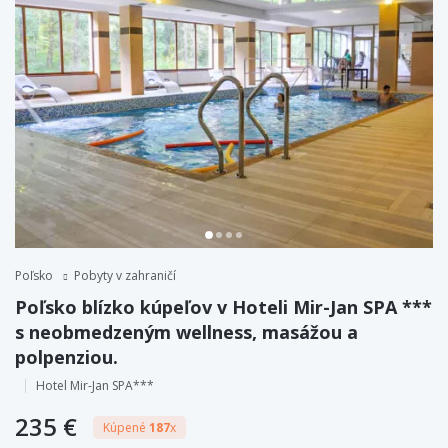
Poľsko
Pobyty v zahraničí
Poľsko blízko kúpeľov v Hoteli Mir-Jan SPA ***
s neobmedzeným wellness, masážou a
polpenziou.
Hotel Mir-Jan SPA***
235 €
Kúpené
187
x