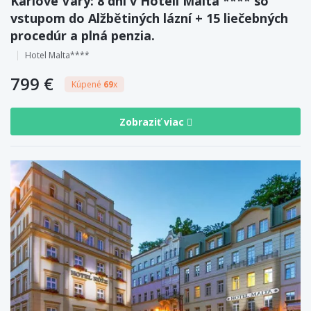
Karlove Vary: 8 dní v Hoteli Malta **** so
vstupom do Alžbětiných lázní + 15 liečebných
procedúr a plná penzia.
Hotel Malta****
799 €
Kúpené
69
x
Zobraziť viac