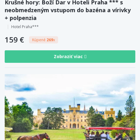
Krušné hory: Boží Dar v Hoteli Praha *** s
neobmedzeným vstupom do bazéna a vírivky
+ polpenzia
Hotel Praha***
159 €
Kúpené
269
x
Zobraziť viac