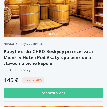
Morava
Pobyty v zahraničí
Pobyt v srdci CHKO Beskydy pri rezervácii
Mionší v Hoteli Pod Akáty s polpenziou a
zľavou na pivné kúpele.
Hotel Pod Akáty
145 €
Kúpené
487
x
Zobraziť viac