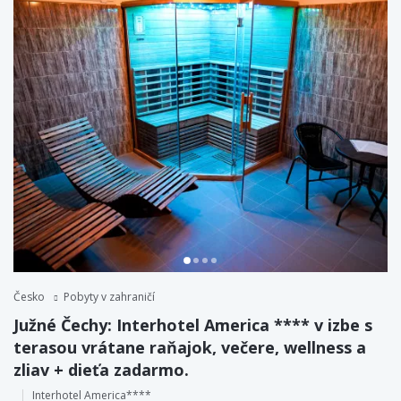
Česko
Pobyty v zahraničí
Južné Čechy: Interhotel America **** v izbe s
terasou vrátane raňajok, večere, wellness a
zliav + dieťa zadarmo.
Interhotel America****