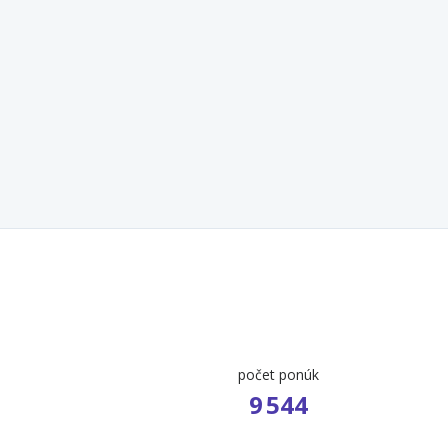
počet ponúk
9 544