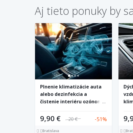
Aj tieto ponuky by s
Plnenie klimatizácie auta
Dýc
alebo dezinfekcia a
vzdu
čistenie interiéru ozónom v
kli
Petržalke
9,90 €
9,
51
20 €
Bratislava
Brat