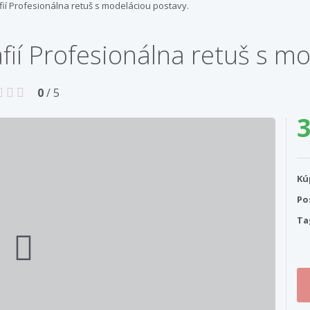
afií Profesionálna retuš s modeláciou postavy.
afií Profesionálna retuš s m
0
/ 5
3
Kú
Po
Ta