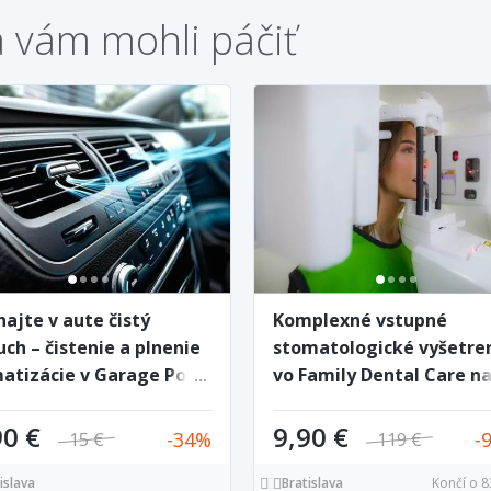
a vám mohli páčiť
hajte v aute čistý
Komplexné vstupné
ch – čistenie a plnenie
stomatologické vyšetre
matizácie v Garage Point
vo Family Dental Care n
Štúrovej - vyhotovenie 
snímkov v cene
90 €
9,90 €
34
15 €
119 €
islava
Bratislava
Končí o 8