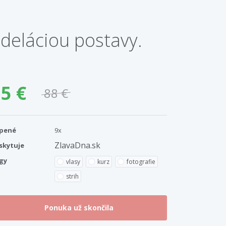
odeláciou postavy.
5 €
88 €
pené
9x
ZlavaDna.sk
skytuje
gy
vlasy
kurz
fotografie
strih