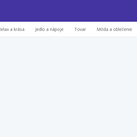
Relax a krása
Jedlo a nápoje
Tovar
Móda a oblečenie