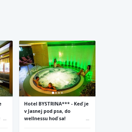
e
Hotel BYSTRINA*** - Keď je
v Jasnej pod psa, do
nia
wellnessu hoď sa!