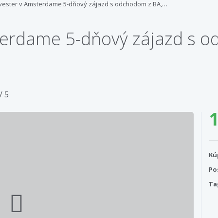
lvester v Amsterdame 5-dňový zájazd s odchodom z BA,…
terdame 5-dňový zájazd s o
/ 5
1
Kú
Po
Ta