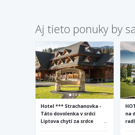
Aj tieto ponuky by s
Hotel *** Strachanovka -
HOT
Táto dovolenka v srdci
na d
Liptova chytí za srdce
radš
každého dovolenkára