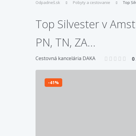
Odpadneš.sk
Pobyty a cestovanie
Top Si
Top Silvester v Ams
PN, TN, ZA...
Cestovná kancelária DAKA
0
41