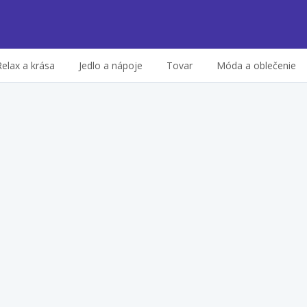
Relax a krása
Jedlo a nápoje
Tovar
Móda a oblečenie