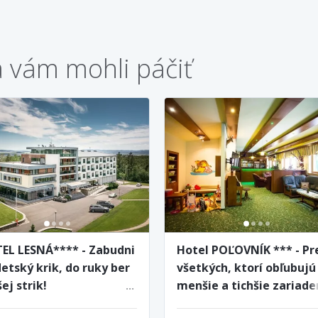
a vám mohli páčiť
EL LESNÁ**** - Zabudni
Hotel POĽOVNÍK *** - Pr
etský krik, do ruky ber
všetkých, ktorí obľubujú
ej strik!
menšie a tichšie zariade