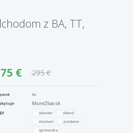
dchodom z BA, TT,
75 €
295 €
pené
6x
MoreZliav.sk
skytuje
gy
silvester
víkend
múzeum
poistenie
sprievodca