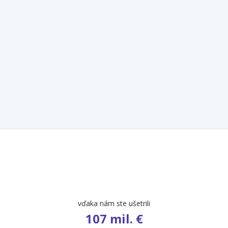
počet ponúk
9 658