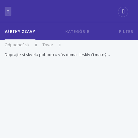
VŠETKY ZĽAVY
KATEGÓRIE
FILTER
Odpadneš.sk
Tovar
Doprajte si skvelú pohodu u vás doma. Lesklý či matný…