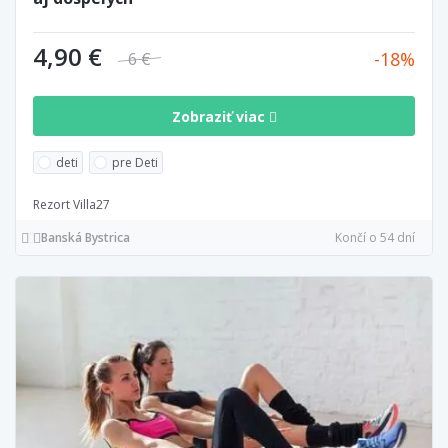
4,90 €
18
6 €
Zobraziť viac
deti
pre Deti
Rezort Villa27
Banská Bystrica
Končí o 54 dní