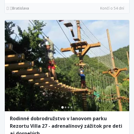
Bratislava
Končí o 54 dní
Rodinné dobrodružstvo v lanovom parku
Rezortu Villa 27 - adrenalínový zážitok pre deti
aj dospelých