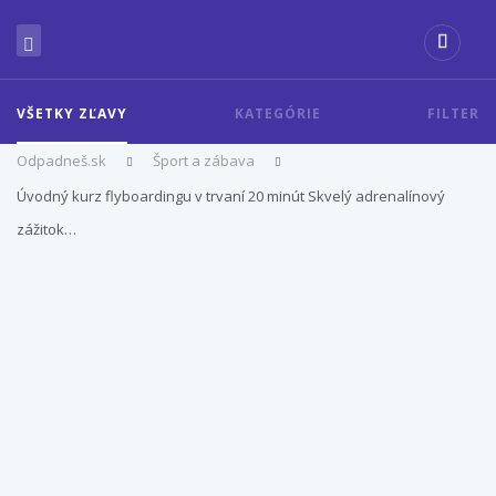
VŠETKY ZĽAVY
KATEGÓRIE
FILTER
Odpadneš.sk
Šport a zábava
Úvodný kurz flyboardingu v trvaní 20 minút Skvelý adrenalínový
zážitok…