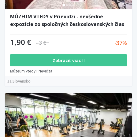
MÚZEUM VTEDY v Prievidzi - nevšedné
expozície zo spoločných československých čias
1,90 €
37
3 €
Zobraziť viac
Múzeum Vtedy Prievidza
Slovensko