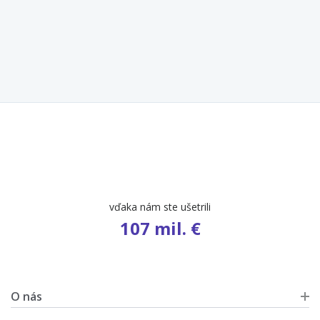
počet ponúk
9 404
O nás