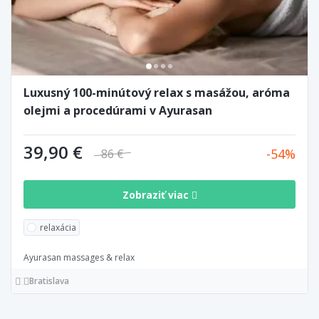
Luxusný 100-minútový relax s masážou, aróma
olejmi a procedúrami v Ayurasan
39,90 €
54
86 €
Zobraziť viac
relaxácia
Ayurasan massages & relax
Bratislava