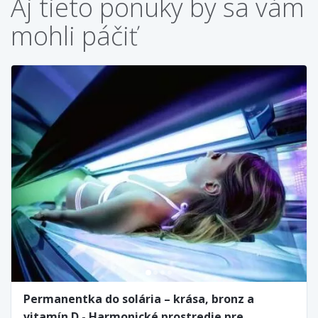
Aj tieto ponuky by sa vám
mohli páčiť
Permanentka do solária – krása, bronz a
vitamín D - Harmonické prostredie pre