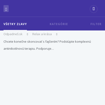
VŠETKY ZĽAVY
KATEGÓRIE
FILTER
Odpadneš.sk
Relax a krása
Chcete konečne skoncovať s fajčením? Podstúpte komplexnú
antinikotínovú terapiu. Podporuje…