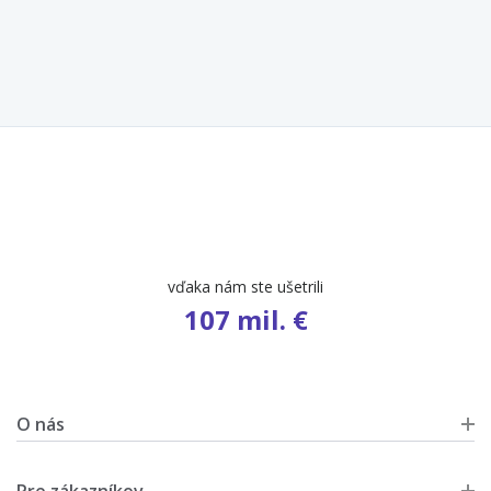
počet ponúk
9 654
O nás