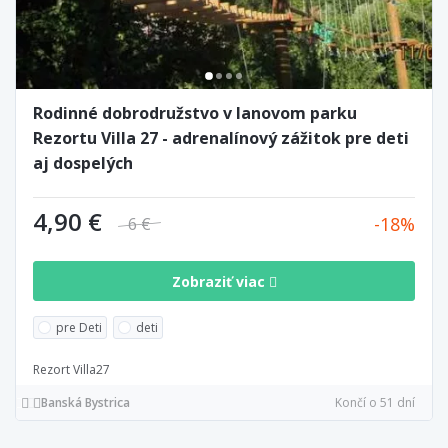
Rodinné dobrodružstvo v lanovom parku
Rezortu Villa 27 - adrenalínový zážitok pre deti
aj dospelých
4,90 €
18
6 €
Zobraziť viac
pre Deti
deti
Rezort Villa27
Banská Bystrica
Končí o 51 dní