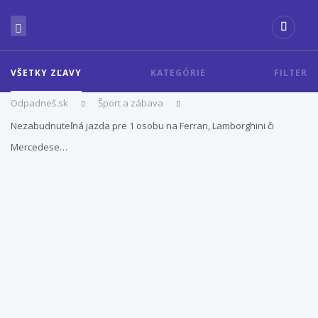
VŠETKY ZĽAVY
KATEGÓRIE
FILTER
Odpadneš.sk
Šport a zábava
Nezabudnuteľná jazda pre 1 osobu na Ferrari, Lamborghini či
Mercedese…