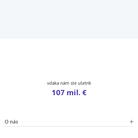
počet ponúk
9 461
O nás