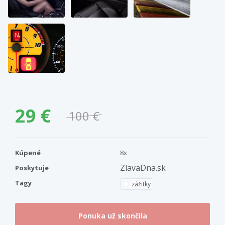
29 €
100 €
Kúpené
8x
ZlavaDna.sk
Poskytuje
Tagy
zážitky