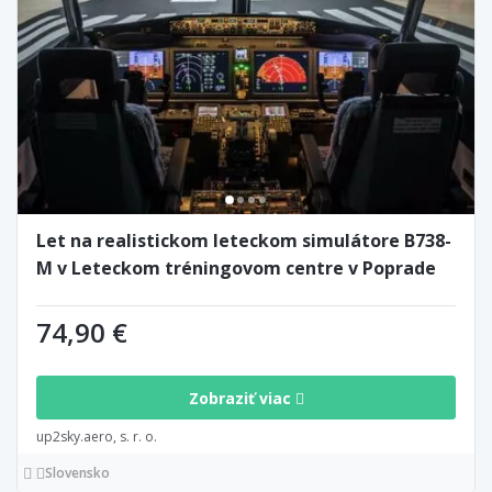
Let na realistickom leteckom simulátore B738-
M v Leteckom tréningovom centre v Poprade
74,90 €
Zobraziť viac
up2sky.aero, s. r. o.
Slovensko