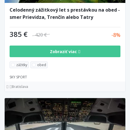
Celodenný zážitkový let s prestávkou na obed -
smer Prievidza, Trenčín alebo Tatry
385 €
8
420 €
Zobraziť viac
zážitky
obed
SKY SPORT
Bratislava