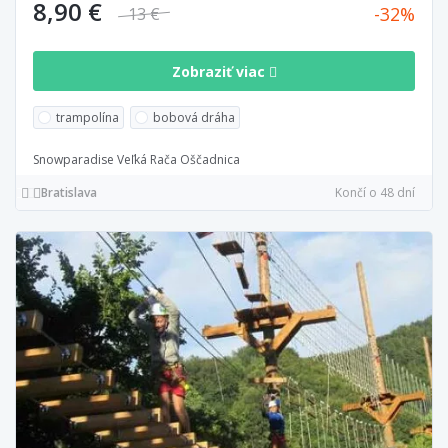
8,90 €
32
13 €
Zobraziť viac
trampolína
bobová dráha
Snowparadise Veľká Rača Oščadnica
Bratislava
Končí o 48 dní