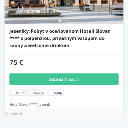
Jeseníky: Pobyt v oceňovanom Hoteli Slovan
**** s polpenziou, privátnym vstupom do
sauny a welcome drinkom
75 €
Zobraziť viac
drink
sauna
vstup
Hotel Slovan**** Jeseník
Česko