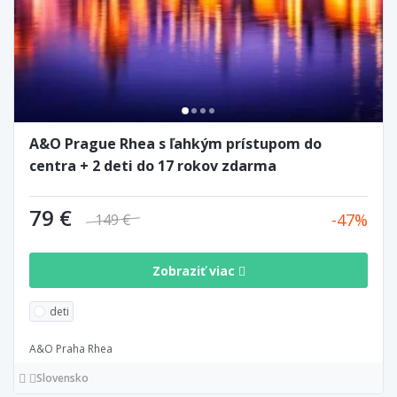
A&O Prague Rhea s ľahkým prístupom do
centra + 2 deti do 17 rokov zdarma
79 €
47
149 €
Zobraziť viac
deti
A&O Praha Rhea
Slovensko