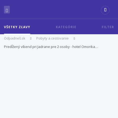
VŠETKY ZĽAVY
KATEGÓRIE
FILTER
Odpadneš.sk
Pobyty a cestovanie
Predĺžený víkend pri Jadrane pre 2 osoby - hotel Omorika…