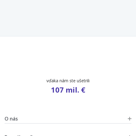
počet ponúk
9 631
O nás