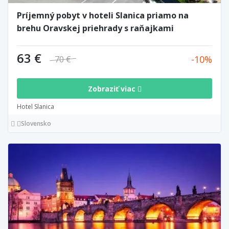
Príjemný pobyt v hoteli Slanica priamo na
brehu Oravskej priehrady s raňajkami
63 €
10
70 €
Zobraziť viac
Hotel Slanica
Slovensko