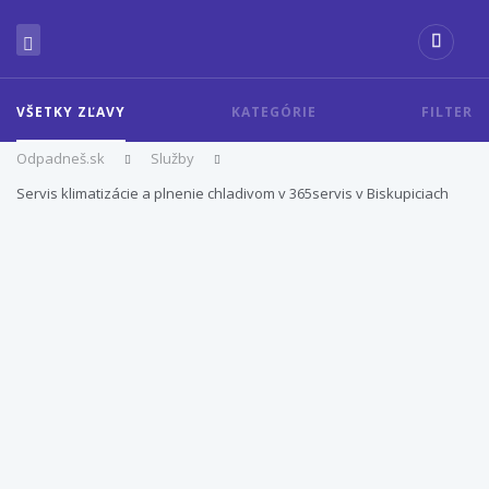
VŠETKY ZĽAVY
KATEGÓRIE
FILTER
Odpadneš.sk
Služby
Servis klimatizácie a plnenie chladivom v 365servis v Biskupiciach