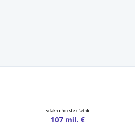
počet ponúk
9 486