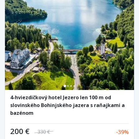
4-hviezdičkový hotel Jezero len 100 m od
slovinského Bohinjského jazera s raňajkami a
bazénom
200 €
39
330 €