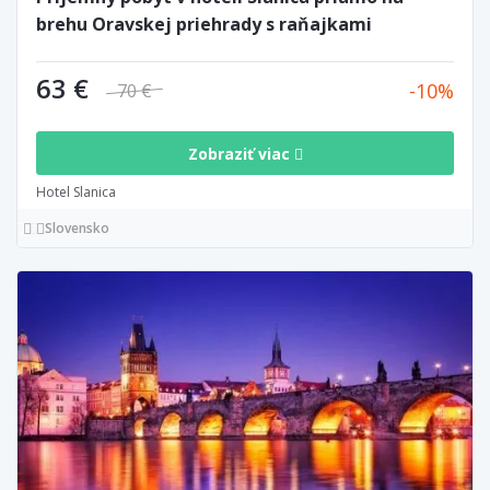
brehu Oravskej priehrady s raňajkami
63 €
10
70 €
Zobraziť viac
Hotel Slanica
Slovensko