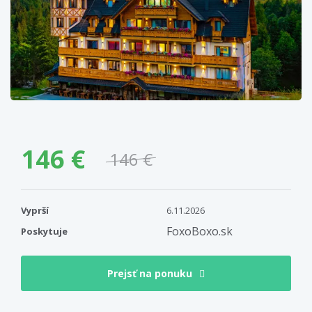
146 €
146 €
Vyprší
6.11.2026
FoxoBoxo.sk
Poskytuje
Prejsť na ponuku