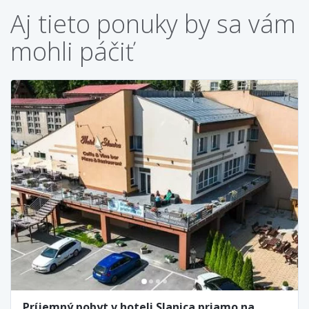
Aj tieto ponuky by sa vám
mohli páčiť
Príjemný pobyt v hoteli Slanica priamo na