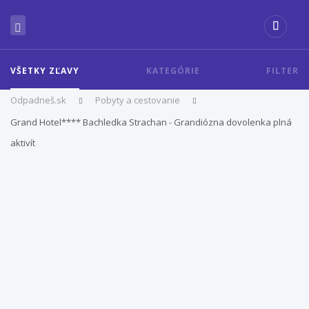
VŠETKY ZĽAVY
KATEGÓRIE
FILTER
Odpadneš.sk
Pobyty a cestovanie
Grand Hotel**** Bachledka Strachan - Grandiózna dovolenka plná
aktivít