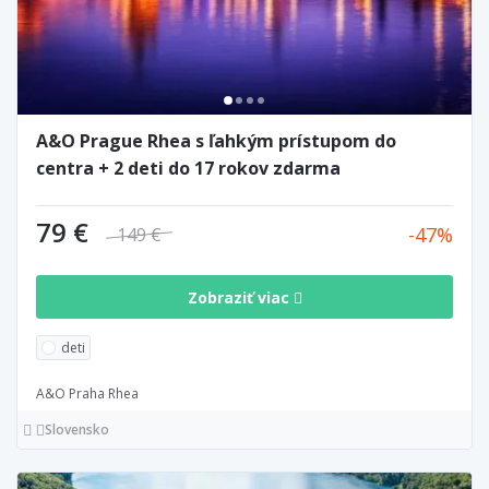
A&O Prague Rhea s ľahkým prístupom do
centra + 2 deti do 17 rokov zdarma
79 €
47
149 €
Zobraziť viac
deti
A&O Praha Rhea
Slovensko