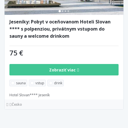
Jeseníky: Pobyt v oceňovanom Hoteli Slovan
**** s polpenziou, privátnym vstupom do
sauny a welcome drinkom
75 €
Zobraziť viac
sauna
vstup
drink
Hotel Slovan**** Jeseník
Česko