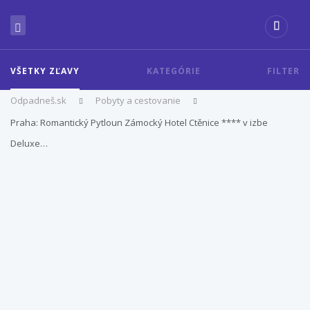
VŠETKY ZĽAVY
KATEGÓRIE
FILTER
Odpadneš.sk
Pobyty a cestovanie
Praha: Romantický Pytloun Zámocký Hotel Ctěnice **** v izbe
Deluxe…