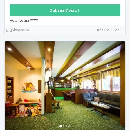
Zobraziť viac
Hotel Lesná ****
Slovensko
Končí o 89 dní