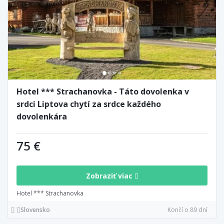
Hotel *** Strachanovka - Táto dovolenka v
srdci Liptova chytí za srdce každého
dovolenkára
75 €
Zobraziť viac
Hotel *** Strachanovka
Slovensko
Končí o 89 dní