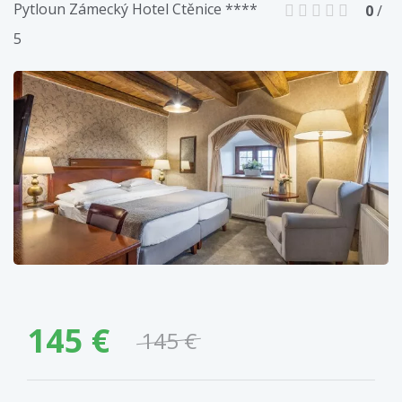
Pytloun Zámecký Hotel Ctěnice ****
0
/
5
145 €
145 €