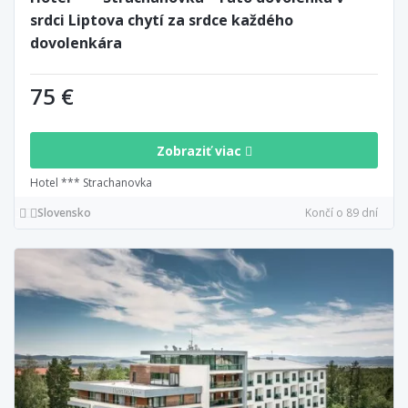
srdci Liptova chytí za srdce každého
dovolenkára
75 €
Zobraziť viac
Hotel *** Strachanovka
Slovensko
Končí o 89 dní