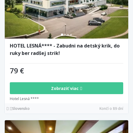
HOTEL LESNÁ**** - Zabudni na detský krik, do
ruky ber radšej strik!
79 €
Zobraziť viac
Hotel Lesná ****
Slovensko
Končí o 89 dní