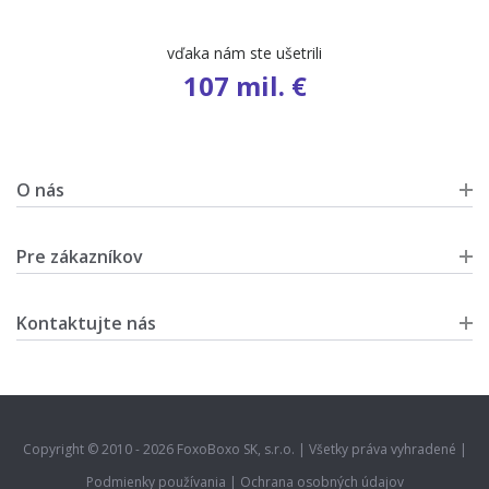
počet ponúk
9 654
O nás
Pre zákazníkov
Kontaktujte nás
Copyright © 2010 - 2026 FoxoBoxo SK, s.r.o. | Všetky práva vyhradené |
Podmienky používania
|
Ochrana osobných údajov