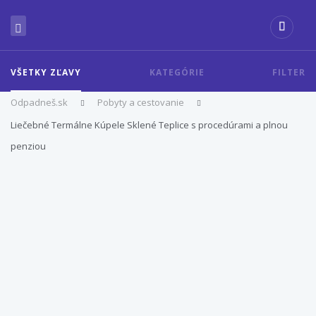
VŠETKY ZĽAVY
KATEGÓRIE
FILTER
Odpadneš.sk
Pobyty a cestovanie
Liečebné Termálne Kúpele Sklené Teplice s procedúrami a plnou
penziou