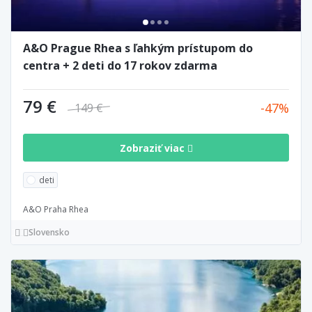
A&O Prague Rhea s ľahkým prístupom do
centra + 2 deti do 17 rokov zdarma
79 €
47
149 €
Zobraziť viac
deti
A&O Praha Rhea
Slovensko