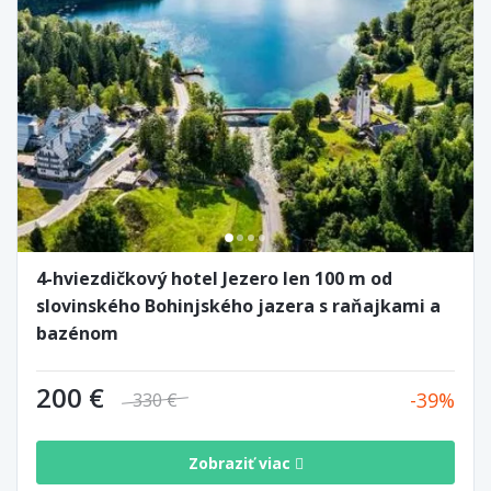
4-hviezdičkový hotel Jezero len 100 m od
slovinského Bohinjského jazera s raňajkami a
bazénom
200 €
39
330 €
Zobraziť viac