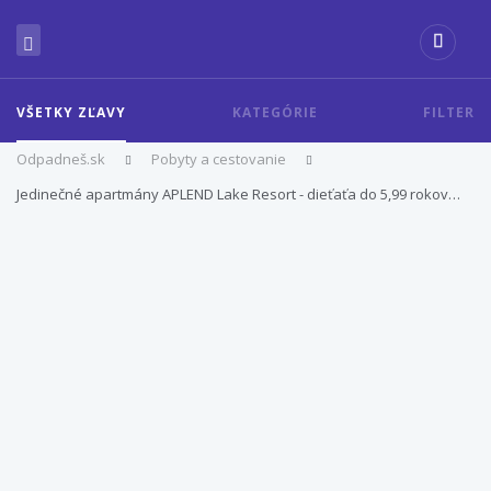
VŠETKY ZĽAVY
KATEGÓRIE
FILTER
Odpadneš.sk
Pobyty a cestovanie
Jedinečné apartmány APLEND Lake Resort - dieťaťa do 5,99 rokov…