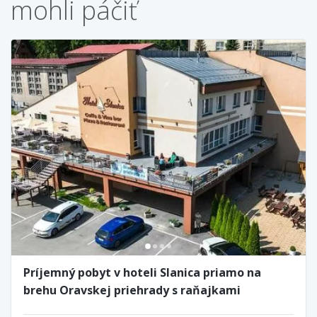
mohli páčiť
Príjemný pobyt v hoteli Slanica priamo na
brehu Oravskej priehrady s raňajkami