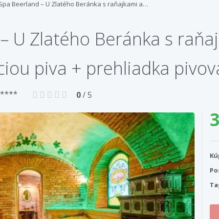
 Spa Beerland – U Zlatého Beránka s raňajkami a…
 – U Zlatého Beránka s raňa
ou piva + prehliadka pivov
 ****
0
/ 5
3
Kú
Po
Ta