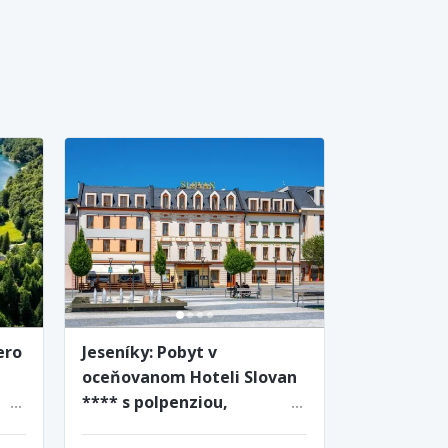
ero
Jeseníky: Pobyt v
oceňovanom Hoteli Slovan
**** s polpenziou,
privátnym vstupom do