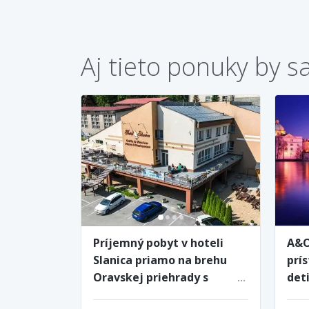
Aj tieto ponuky by s
Príjemný pobyt v hoteli
A&O
Slanica priamo na brehu
prí
Oravskej priehrady s
det
raňajkami