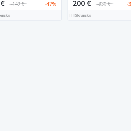
 €
200 €
47
149 €
330 €
vensko
Slovinsko