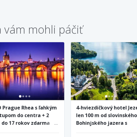
a vám mohli páčiť
 Prague Rhea s ľahkým
4-hviezdičkový hotel Jez
stupom do centra + 2
len 100 m od slovinského
i do 17 rokov zdarma
Bohinjského jazera s
raňajkami a bazénom