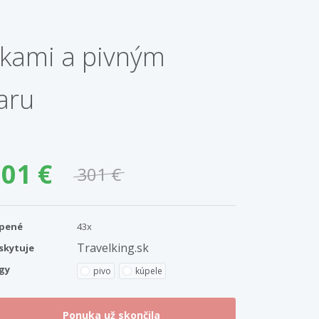
jkami a pivným
aru
01 €
301 €
pené
43x
Travelking.sk
skytuje
gy
pivo
kúpele