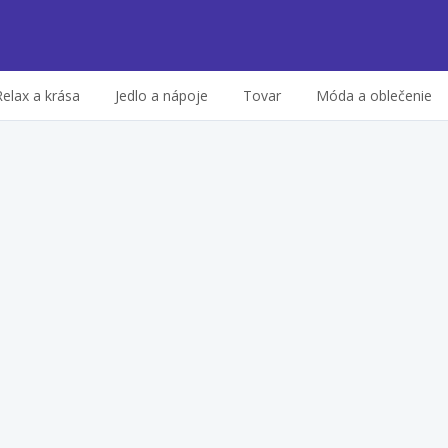
Relax a krása
Jedlo a nápoje
Tovar
Móda a oblečenie