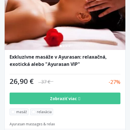
Exkluzívne masáže v Ayurasan: relaxačná,
exotická alebo "Ayurasan VIP"
26,90 €
27
37 €
Zobraziť viac
masáž
relaxácia
Ayurasan massages & relax