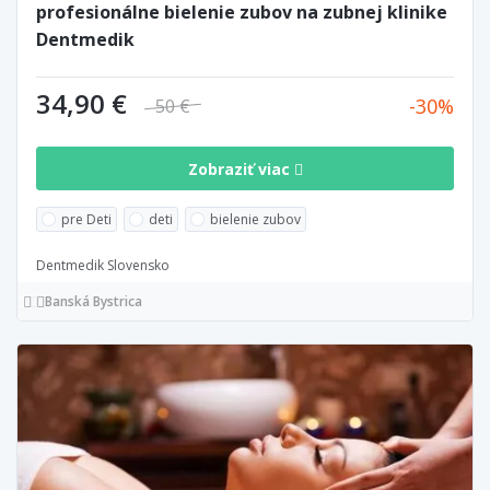
profesionálne bielenie zubov na zubnej klinike
Dentmedik
34,90 €
30
50 €
Zobraziť viac
pre Deti
deti
bielenie zubov
Dentmedik Slovensko
Banská Bystrica