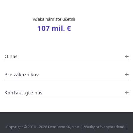
počet ponúk
9 461
O nás
Pre zákazníkov
Kontaktujte nás
Copyright © 2010 - 2026 FoxoBoxo SK, s.r.o. | Všetky práva vyhradené |