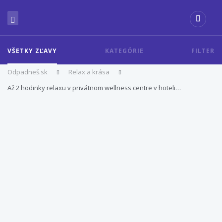
VŠETKY ZĽAVY
KATEGÓRIE
FILTER
Odpadneš.sk
Relax a krása
Až 2 hodinky relaxu v privátnom wellness centre v hoteli…