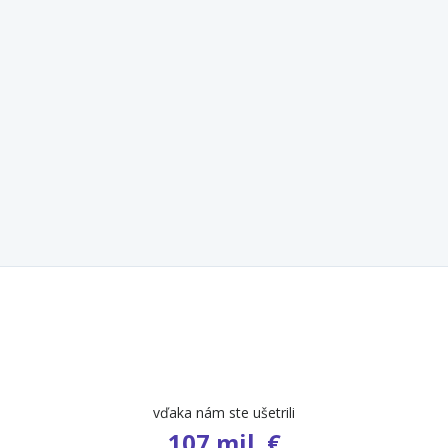
vďaka nám ste ušetrili
107 mil. €