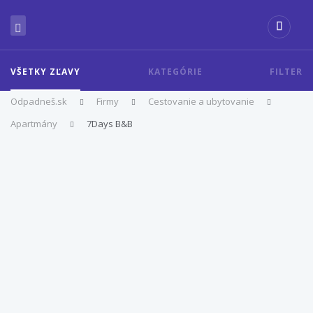
VŠETKY ZĽAVY
KATEGÓRIE
FILTER
Odpadneš.sk
Firmy
Cestovanie a ubytovanie
Apartmány
7Days B&B