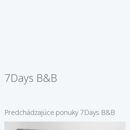
7Days B&B
Predchádzajúce ponuky 7Days B&B