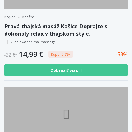
Košice
Masáže
Pravá thajská masáž Košice Doprajte si
dokonalý relax v thajskom štýle.
7Leelawadee thai massage
14,99 €
53
32 €
Kúpené
75
x
Zobraziť viac