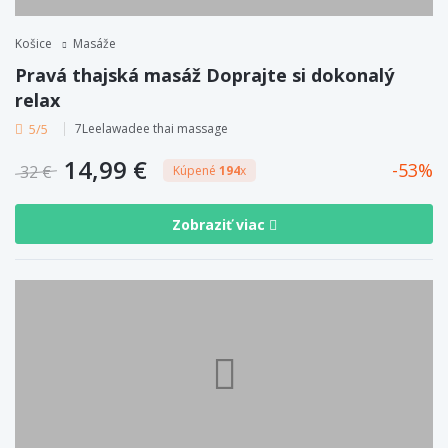
Košice
Masáže
Pravá thajská masáž Doprajte si dokonalý
relax
5/5
7Leelawadee thai massage
14,99 €
53
32 €
Kúpené
194
x
Zobraziť viac