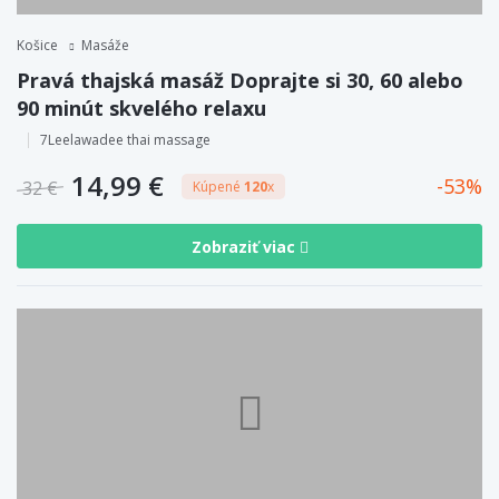
Košice
Masáže
Pravá thajská masáž Doprajte si 30, 60 alebo
90 minút skvelého relaxu
7Leelawadee thai massage
14,99 €
53
32 €
Kúpené
120
x
Zobraziť viac