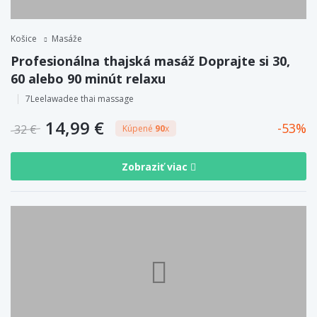
Košice
Masáže
Profesionálna thajská masáž Doprajte si 30,
60 alebo 90 minút relaxu
7Leelawadee thai massage
14,99 €
53
32 €
Kúpené
90
x
Zobraziť viac