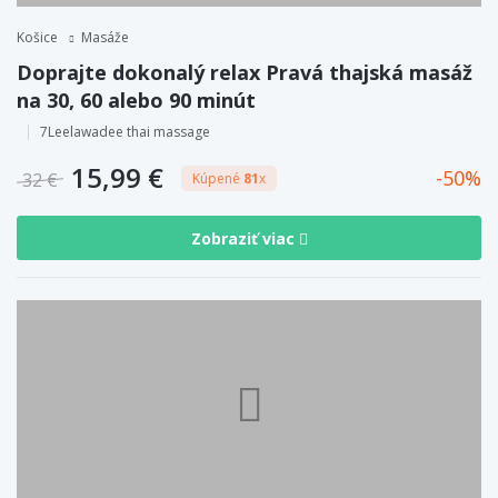
Košice
Masáže
Doprajte dokonalý relax Pravá thajská masáž
na 30, 60 alebo 90 minút
7Leelawadee thai massage
15,99 €
50
32 €
Kúpené
81
x
Zobraziť viac