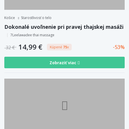
Košice
Starostlivosť o telo
Dokonalé uvoľnenie pri pravej thajskej masáži
7Leelawadee thai massage
14,99 €
53
32 €
Kúpené
75
x
Zobraziť viac