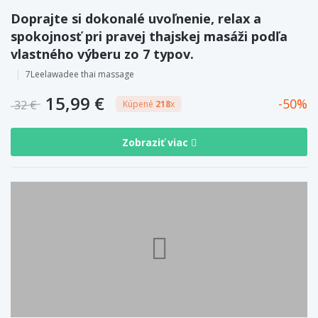
Doprajte si dokonalé uvoľnenie, relax a
spokojnosť pri pravej thajskej masáži podľa
vlastného výberu zo 7 typov.
7Leelawadee thai massage
15,99 €
50
32 €
Kúpené
218
x
Zobraziť viac