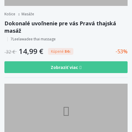
Košice
Masáže
Dokonalé uvoľnenie pre vás Pravá thajská
masáž
7Leelawadee thai massage
14,99 €
53
32 €
Kúpené
84
x
Zobraziť viac