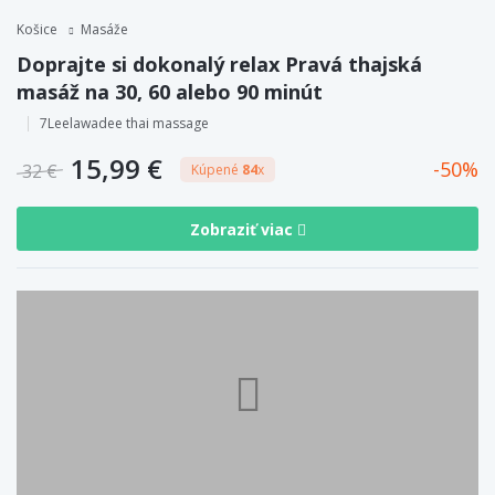
Košice
Masáže
Doprajte si dokonalý relax Pravá thajská
masáž na 30, 60 alebo 90 minút
7Leelawadee thai massage
15,99 €
50
32 €
Kúpené
84
x
Zobraziť viac