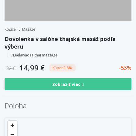
Košice
Masáže
Dovolenka v salóne thajská masáž podľa
výberu
7Leelawadee thai massage
14,99 €
53
32 €
Kúpené
38
x
Zobraziť viac
Poloha