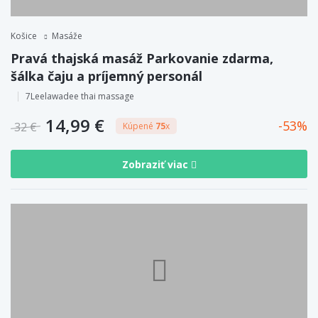
Košice
Masáže
Pravá thajská masáž Parkovanie zdarma,
šálka čaju a príjemný personál
7Leelawadee thai massage
14,99 €
53
32 €
Kúpené
75
x
Zobraziť viac