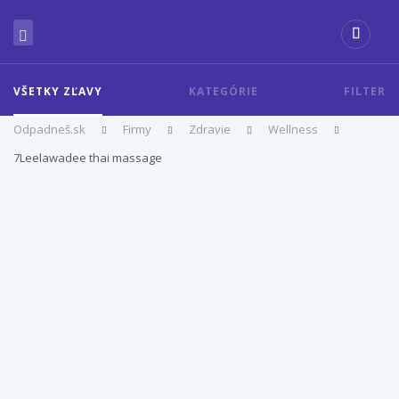
VŠETKY ZĽAVY
KATEGÓRIE
FILTER
Odpadneš.sk
Firmy
Zdravie
Wellness
7Leelawadee thai massage