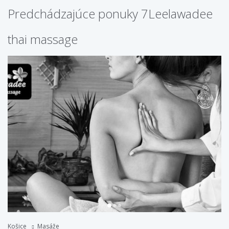
Predchádzajúce ponuky 7Leelawadee
thai massage
Košice
Masáže