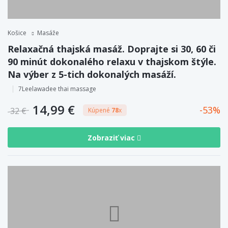
Košice
Masáže
Relaxačná thajská masáž. Doprajte si 30, 60 či
90 minút dokonalého relaxu v thajskom štýle.
Na výber z 5-tich dokonalých masáží.
7Leelawadee thai massage
14,99 €
53
32 €
Kúpené
78
x
Zobraziť viac