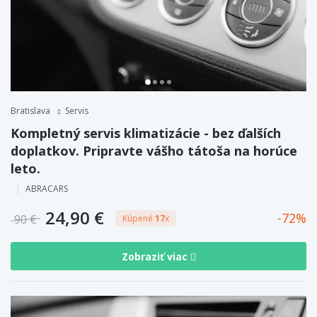
Bratislava
Servis
Kompletný servis klimatizácie - bez ďalších
doplatkov. Pripravte vášho tátoša na horúce
leto.
ABRACARS
24,90 €
72
90 €
Kúpené
17
x
Zobraziť viac