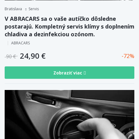
Bratislava
Servis
V ABRACARS sa o vaše autíčko dôsledne
postarajú. Kompletný servis klímy s doplnením
chladiva a dezinfekciou ozónom.
ABRACARS
24,90 €
72
90 €
Zobraziť viac