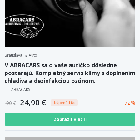
Bratislava
Auto
V ABRACARS sa o vaše autíčko dôsledne
postarajú. Kompletný servis klímy s doplnením
chladiva a dezinfekciou ozónom.
ABRACARS
24,90 €
72
90 €
Kúpené
18
x
Zobraziť viac