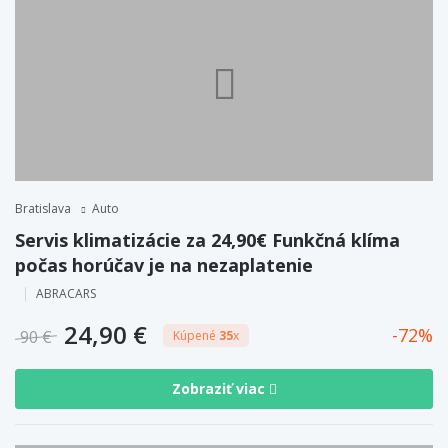
Bratislava
Auto
Servis klimatizácie za 24,90€ Funkčná klíma
počas horúčav je na nezaplatenie
ABRACARS
24,90 €
72
90 €
Kúpené
35
x
Zobraziť viac