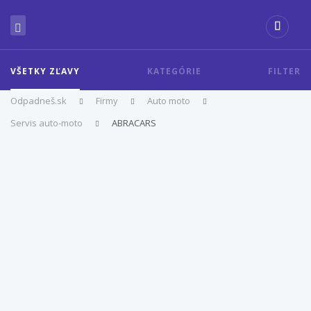
VŠETKY ZĽAVY
KATEGÓRIE
FILTER
Odpadneš.sk
Firmy
Auto moto
Servis auto-moto
ABRACARS