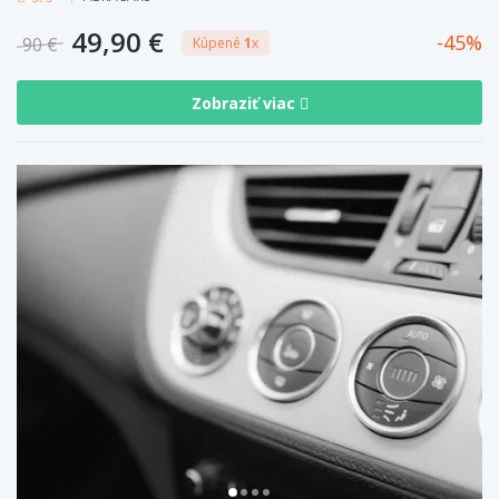
49,90 €
45
90 €
Kúpené
1
x
Zobraziť viac