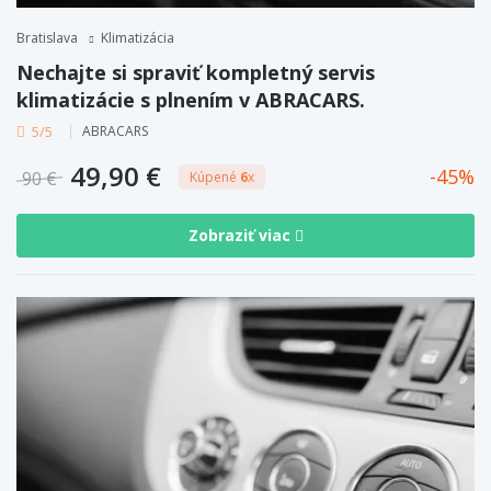
Bratislava
Klimatizácia
Nechajte si spraviť kompletný servis
klimatizácie s plnením v ABRACARS.
5/5
ABRACARS
49,90 €
45
90 €
Kúpené
6
x
Zobraziť viac