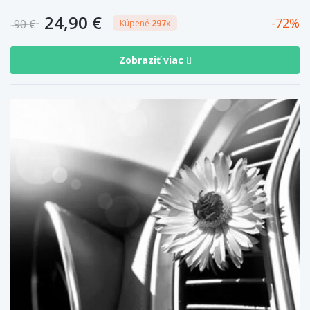
24,90 €
72
90 €
Kúpené
297
x
Zobraziť viac