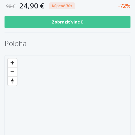
24,90 €
72
90 €
Kúpené
70
x
Zobraziť viac
Poloha