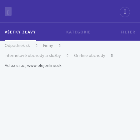
VŠETKY ZĽAVY
KATEGÓRIE
FILTER
Odpadneš.sk
Firmy
Internetové obchody a služby
On-line obchody
Adlox s.r.o., www.olejonline.sk