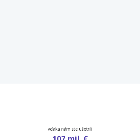
vďaka nám ste ušetrili
107 mil. €