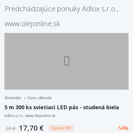
Predchádzajúce ponuky Adlox s.r.o.,
www.olejonline.sk
Slovensko
Dom, záhrada
5 m 300 ks svietiaci LED pás - studená biela
Adlox s.r.o., www.olejonline.sk
17,70 €
54
39 €
Kúpené
17
x