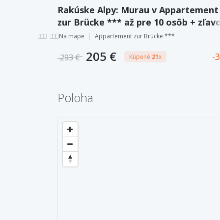
Rakúske Alpy: Murau v Appartement
zur Brücke *** až pre 10 osôb + zľav
karta.
Na mape
Appartement zur Brücke ***
205 €
3
293 €
Kúpené
21
x
Poloha