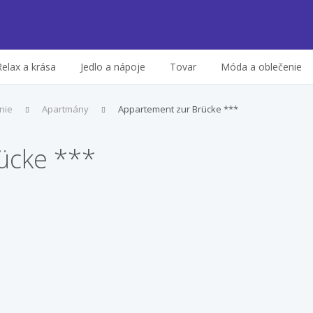
Relax a krása
Jedlo a nápoje
Tovar
Móda a oblečenie
nie
Apartmány
Appartement zur Brücke ***
ücke ***