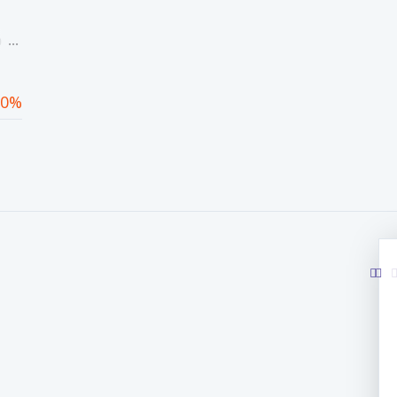
ová
0