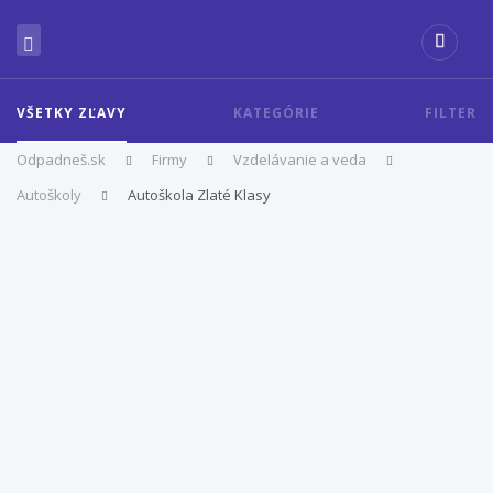
VŠETKY ZĽAVY
KATEGÓRIE
FILTER
Odpadneš.sk
Firmy
Vzdelávanie a veda
Autoškoly
Autoškola Zlaté Klasy