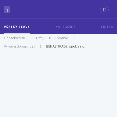
VŠETKY ZĽAVY
KATEGÓRIE
FILTER
Odpadneš.sk
Firmy
Bývanie
Výbava domácnosti
BENAB TRADE, spol. s r.o.