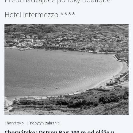
Hotel Intermezzo ****
Chorvátsko
Pobyty v zahraničí
Chorvátsko: Ostrov Pag 200 m od pláže v