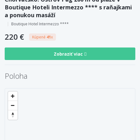
Boutique Hoteli Intermezzo **** s raňajkami
a ponukou masáží
Boutique Hotel Intermezzo ****
220 €
Kúpené
41
x
Zobraziť viac
Poloha