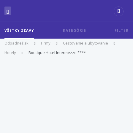
VŠETKY ZĽAVY
KATEGÓRIE
FILTER
Odpadneš.sk
Firmy
Cestovanie a ubytovanie
Hotely
Boutique Hotel Intermezzo ****