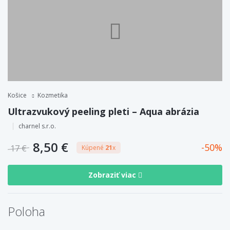
Košice
Kozmetika
Ultrazvukový peeling pleti – Aqua abrázia
charnel s.r.o.
8,50 €
50
17 €
Kúpené
21
x
Zobraziť viac
Poloha