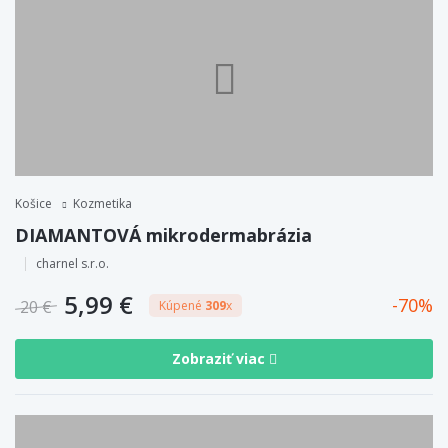
Košice
Kozmetika
DIAMANTOVÁ mikrodermabrázia
charnel s.r.o.
5,99 €
70
20 €
Kúpené
309
x
Zobraziť viac