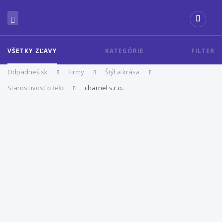
VŠETKY ZĽAVY
KATEGÓRIE
FILTER
Odpadneš.sk
Firmy
Štýl a krása
Starostlivosť o telo
charnel s.r.o.