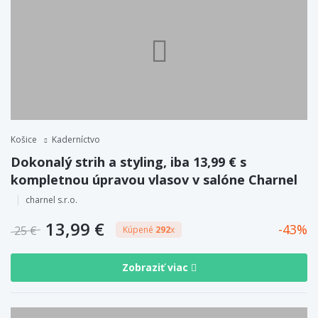
Košice
Kaderníctvo
Dokonalý strih a styling, iba 13,99 € s
kompletnou úpravou vlasov v salóne Charnel
charnel s.r.o.
13,99 €
43
25 €
Kúpené
292
x
Zobraziť viac