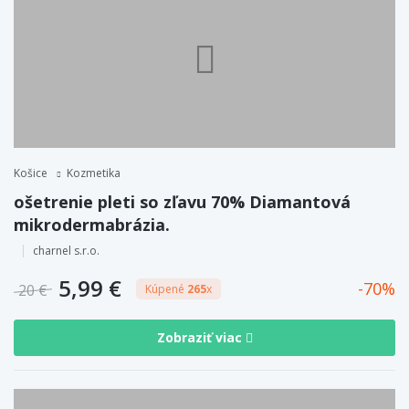
Košice
Kozmetika
ošetrenie pleti so zľavu 70% Diamantová
mikrodermabrázia.
charnel s.r.o.
5,99 €
70
20 €
Kúpené
265
x
Zobraziť viac