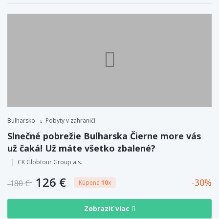
Bulharsko
Pobyty v zahraničí
Slnečné pobrežie Bulharska Čierne more vás
už čaká! Už máte všetko zbalené?
CK Globtour Group a.s.
126 €
30
180 €
Kúpené
10
x
Zobraziť viac