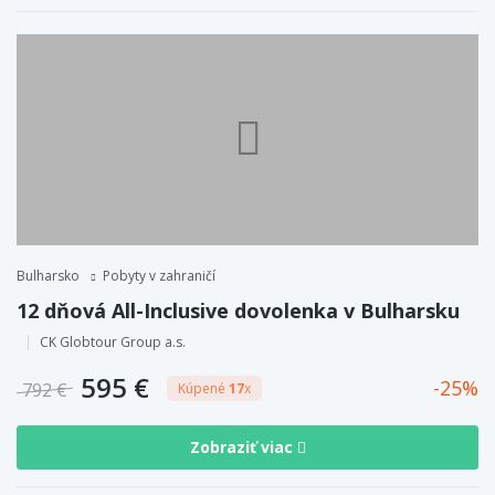
Bulharsko
Pobyty v zahraničí
12 dňová All-Inclusive dovolenka v Bulharsku
CK Globtour Group a.s.
595 €
25
792 €
Kúpené
17
x
Zobraziť viac