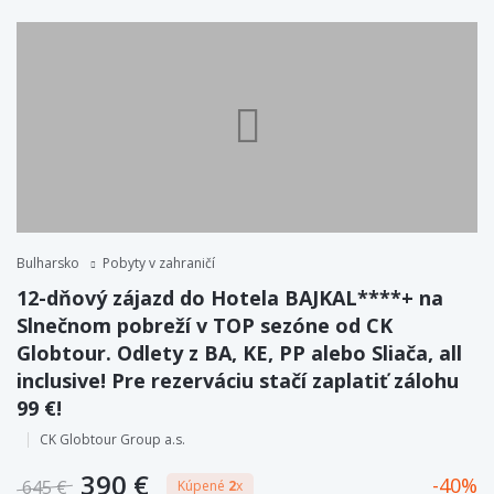
Bulharsko
Pobyty v zahraničí
12-dňový zájazd do Hotela BAJKAL****+ na
Slnečnom pobreží v TOP sezóne od CK
Globtour. Odlety z BA, KE, PP alebo Sliača, all
inclusive! Pre rezerváciu stačí zaplatiť zálohu
99 €!
CK Globtour Group a.s.
390 €
40
645 €
Kúpené
2
x