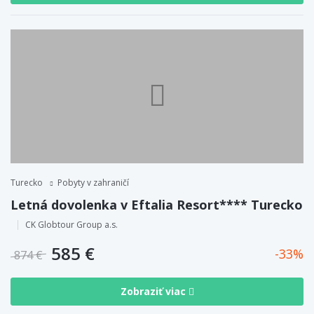
Turecko
Pobyty v zahraničí
Letná dovolenka v Eftalia Resort**** Turecko
CK Globtour Group a.s.
585 €
33
874 €
Zobraziť viac