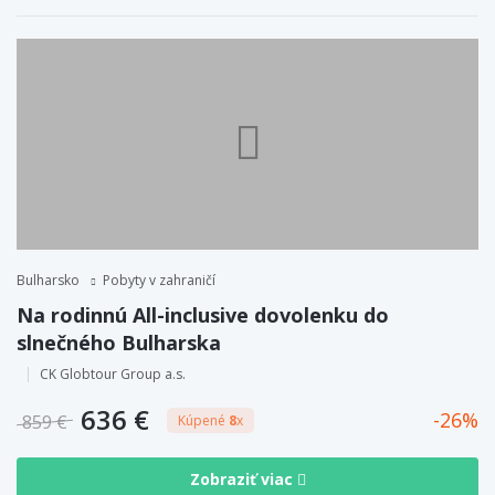
Bulharsko
Pobyty v zahraničí
Na rodinnú All-inclusive dovolenku do
slnečného Bulharska
CK Globtour Group a.s.
636 €
26
859 €
Kúpené
8
x
Zobraziť viac