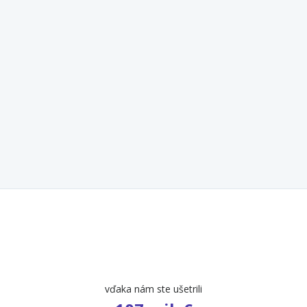
ušetrili
počet ponúk