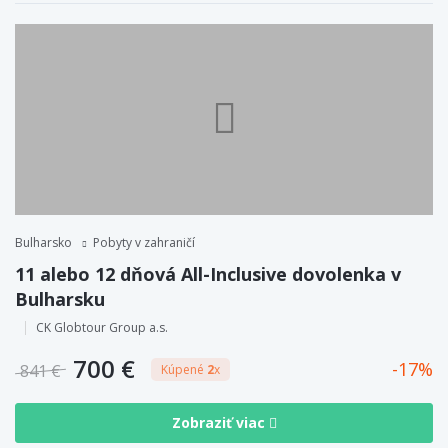
Bulharsko
Pobyty v zahraničí
11 alebo 12 dňová All-Inclusive dovolenka v
Bulharsku
CK Globtour Group a.s.
700 €
17
841 €
Kúpené
2
x
Zobraziť viac