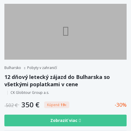
Bulharsko
Pobyty v zahraničí
12 dňový letecký zájazd do Bulharska so
všetkými poplatkami v cene
CK Globtour Group a.s.
350 €
30
502 €
Kúpené
19
x
Zobraziť viac