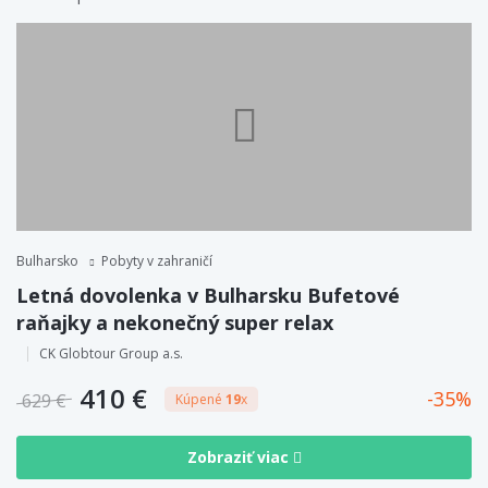
Bulharsko
Pobyty v zahraničí
Letná dovolenka v Bulharsku Bufetové
raňajky a nekonečný super relax
CK Globtour Group a.s.
410 €
35
629 €
Kúpené
19
x
Zobraziť viac