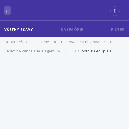
VŠETKY ZĽAVY
KATEGÓRIE
FILTER
Odpadneš.sk
Firmy
Cestovanie a ubytovanie
Cestovné kancelárie a agentúry
CK Globtour Group a.s.