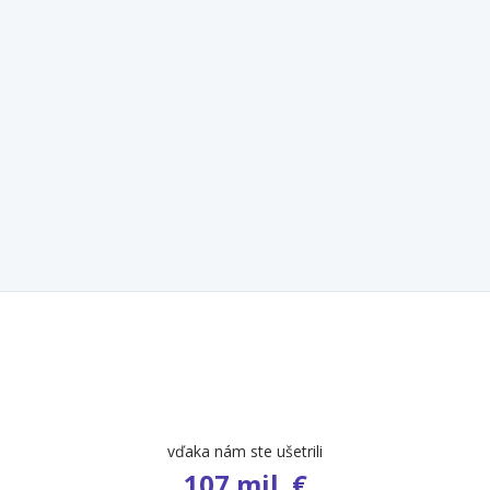
vďaka nám ste ušetrili
107 mil. €