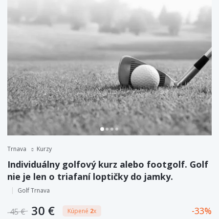
Trnava
Kurzy
Individuálny golfový kurz alebo footgolf. Golf
nie je len o triafaní loptičky do jamky.
Golf Trnava
30 €
33
45 €
Kúpené
2
x