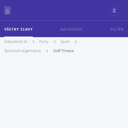
VŠETKY ZĽAVY
KATEGÓRIE
FILTER
Odpadneš.sk
Firmy
Šport
Športové organizácie
Golf Trnava