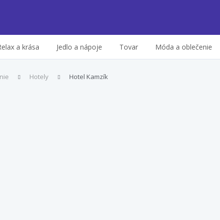
Relax a krása
Jedlo a nápoje
Tovar
Móda a oblečenie
nie
Hotely
Hotel Kamzík