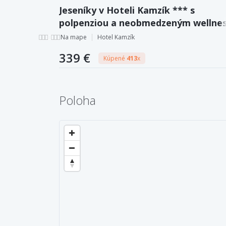
Jeseníky v Hoteli Kamzík *** s
polpenziou a neobmedzeným wellnes
bazénom a 7 saunami + športové
Na mape
Hotel Kamzík
vyžitie
339 €
Kúpené
413
x
Poloha