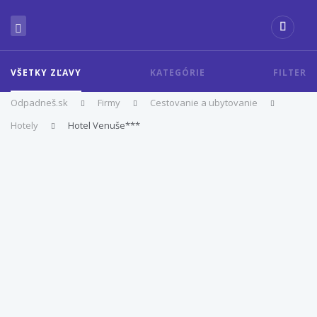
VŠETKY ZĽAVY
KATEGÓRIE
FILTER
Odpadneš.sk
Firmy
Cestovanie a ubytovanie
Hotely
Hotel Venuše***