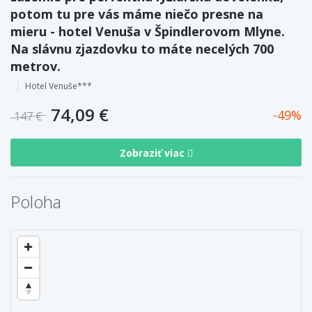
potom tu pre vás máme niečo presne na
mieru - hotel Venuša v Špindlerovom Mlyne.
Na slávnu zjazdovku to máte necelých 700
metrov.
Hotel Venuše***
74,09 €
49
147 €
Zobraziť viac
Poloha