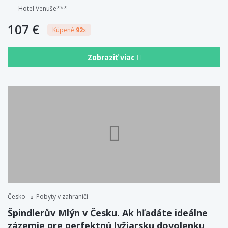
Hotel Venuše***
107 €
Kúpené
92
x
Zobraziť viac
Česko
Pobyty v zahraničí
Špindlerův Mlýn v Česku. Ak hľadáte ideálne
zázemie pre perfektnú lyžiarsku dovolenku,