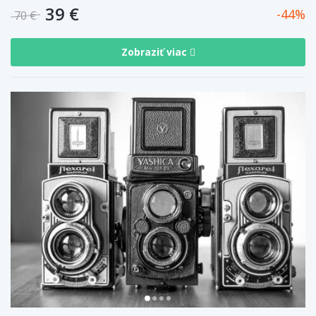
39 €
44
70 €
Zobraziť viac