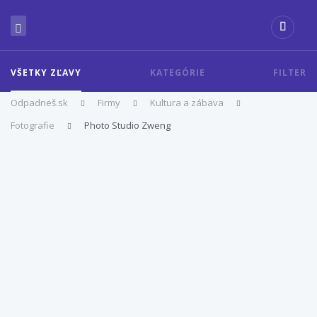
VŠETKY ZĽAVY
KATEGÓRIE
FILTER
Odpadneš.sk
Firmy
Kultura a zábava
Fotografie
Photo Studio Zweng