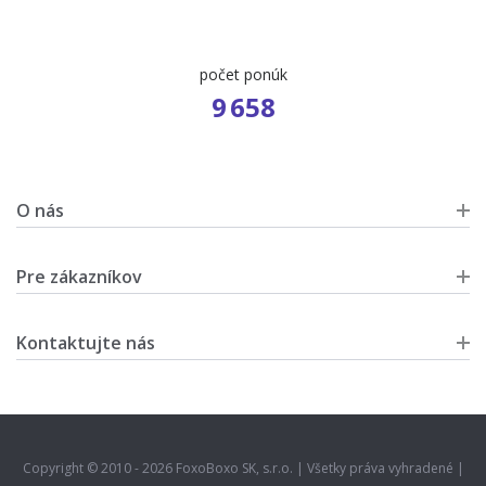
počet ponúk
9 658
O nás
Pre zákazníkov
Kontaktujte nás
Copyright © 2010 - 2026 FoxoBoxo SK, s.r.o. | Všetky práva vyhradené |