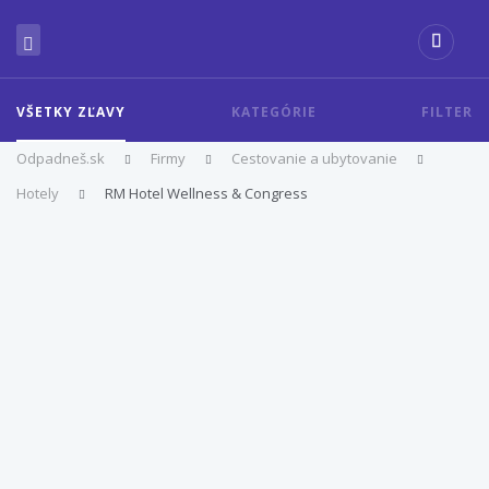
VŠETKY ZĽAVY
KATEGÓRIE
FILTER
Odpadneš.sk
Firmy
Cestovanie a ubytovanie
Hotely
RM Hotel Wellness & Congress