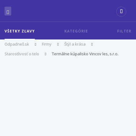
VŠETKY ZĽAVY
KATEGÓRIE
FILTER
Odpadneš.sk
Firmy
Štýl a krása
Starostlivosť o telo
Termálne kúpalisko Vincov les, s.r.o.