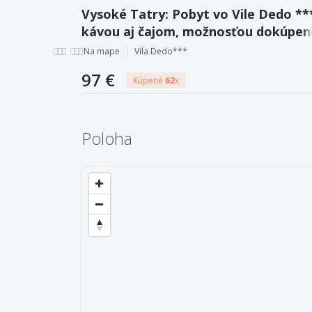
Vysoké Tatry: Pobyt vo Vile Dedo **
kávou aj čajom, možnosťou dokúpen
stravy a deťmi do 6 rokov zdarma
Na mape
Vila Dedo***
97 €
Kúpené
62
x
Poloha