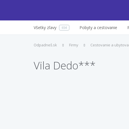
Všetky zľavy
Pobyty a cestovanie
654
Odpadneš.sk
Firmy
Cestovanie a ubytova
Vila Dedo***