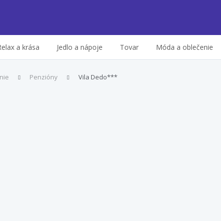
Relax a krása
Jedlo a nápoje
Tovar
Móda a oblečenie
nie
Penzióny
Vila Dedo***