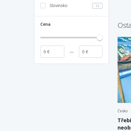
Slovinsko
15
Osta
Cena
Česko
Třebí
neob