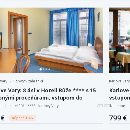
 Vary
Pobyty v zahraničí
Karlove Vary
ve Vary: 8 dní v Hoteli Růže **** s 15
Karlove 
ebnými procedúrami, vstupom do
vstupom
tiných lázní + plná penzia.
procedú
pe
Hotel Růže **** - Karlovy Vary
Na mape
 €
799 €
Kúpené
137
x