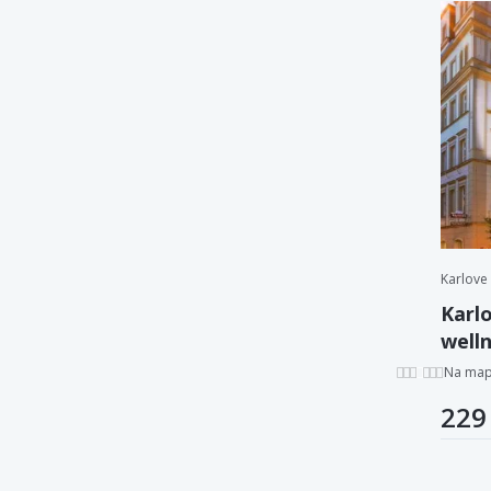
Karlove
Karlo
well
záku
Na ma
229