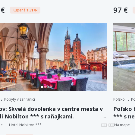
 €
97 €
Kúpené
1 314
x
Pobyty v zahraničí
Poľsko
Po
ov: Skvelá dovolenka v centre mesta v
Poľsko 
i Nobilton *** s raňajkami.
*** s n
polpenz
pe
Hotel Nobilton ***
Na mape