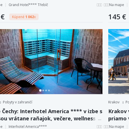
zľavou 
pe
Grand Hotel**** Třebíč
Na mape
 €
145 €
Kúpené
1 062
x
Pobyty v zahraničí
Krakov
Po
 Čechy: Interhotel America **** v izbe s
Krakov 
ou vrátane raňajok, večere, wellness a
priamo 
 + dieťa zadarmo.
pe
Interhotel America****
Na mape