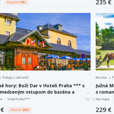
€
235 €
Kúpené
149
x
Pobyty v zahraničí
Morava
P
é hory: Boží Dar v Hoteli Praha *** s
Južná M
medzeným vstupom do bazéna a
s roman
ky + polpenzia
džbánom
pe
Hotel Praha***
Na mape
 €
229 €
Kúpené
269
x