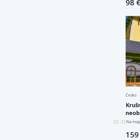
98 
Česko
Krušn
neob
víriv
Na ma
159