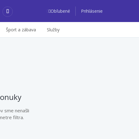
Obľubené
Prihlásenie
Šport a zábava
Služby
ponuky
ov sme nenašli
etre filtra.