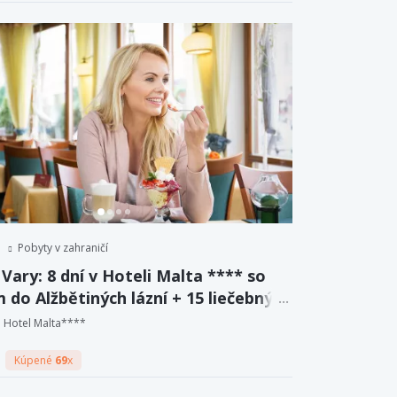
Pobyty v zahraničí
Vary: 8 dní v Hoteli Malta **** so
 do Alžbětiných lázní + 15 liečebných
r a plná penzia.
Hotel Malta****
Kúpené
69
x