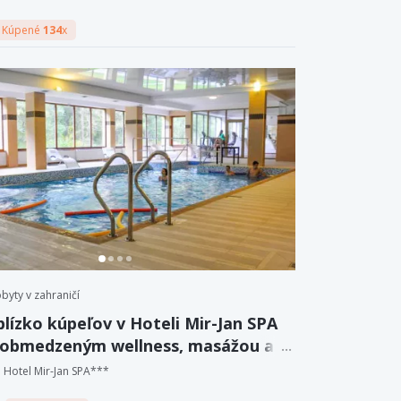
Kúpené
134
x
byty v zahraničí
blízko kúpeľov v Hoteli Mir-Jan SPA
eobmedzeným wellness, masážou a
iou.
Hotel Mir-Jan SPA***