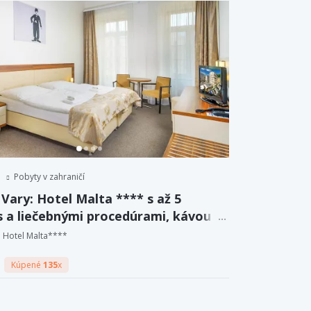
Pobyty v zahraničí
Vary: Hotel Malta **** s až 5
s a liečebnými procedúrami, kávou a
m aj polpenziou.
Hotel Malta****
Kúpené
135
x