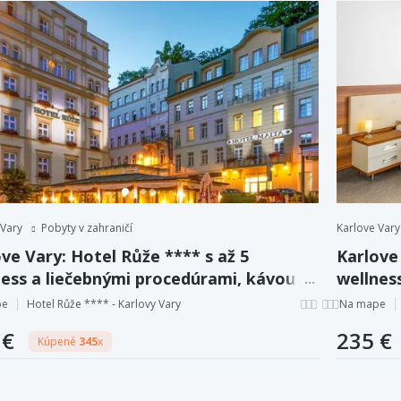
 Vary
Pobyty v zahraničí
Karlove Vary
ve Vary: Hotel Růže **** s až 5
Karlove 
ness a liečebnými procedúrami, kávou a
wellnes
skom, polpenziou.
zákusko
pe
Hotel Růže **** - Karlovy Vary
Na mape
 €
235 €
Kúpené
345
x