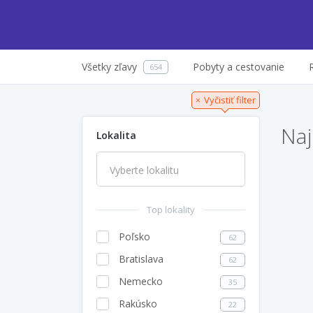
Všetky zľavy
Pobyty a cestovanie
654
Vyčistiť filter
×
Naj
Lokalita
Top lokality
Poľsko
62
Bratislava
62
Nemecko
35
Rakúsko
22