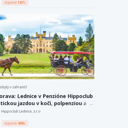
Kúpené
187
x
obyty v zahraničí
orava: Lednice v Penzióne Hippoclub
tickou jazdou v koči, polpenziou a
 vína.
Hippoclub Lednice, s.r.o
Kúpené
409
x