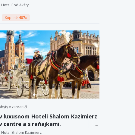
na pivné kúpele.
Hotel Pod Akáty
Kúpené
487
x
byty v zahraničí
v luxusnom Hoteli Shalom Kazimierz
v centre a s raňajkami.
Hotel Shalom Kazimierz