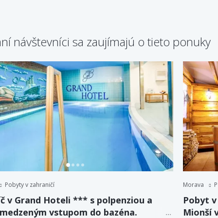
ní návštevníci sa zaujímajú o tieto ponuky
Pobyty v zahraničí
Morava
P
č v Grand Hoteli *** s polpenziou a
Pobyt v
medzeným vstupom do bazéna.
Mionší 