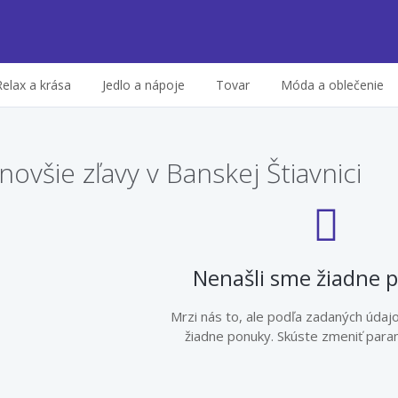
Relax a krása
Jedlo a nápoje
Tovar
Móda a oblečenie
novšie zľavy v Banskej Štiavnici
Nenašli sme žiadne 
Mrzi nás to, ale podľa zadaných údaj
žiadne ponuky. Skúste zmeniť param