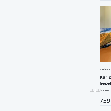
Karlove
Karlo
lieč
Alžbě
Na ma
759