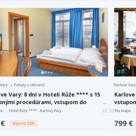
 Vary
Pobyty v zahraničí
Karlove Vary
ve Vary: 8 dní v Hoteli Růže **** s 15
Karlove 
ebnými procedúrami, vstupom do
vstupom
tiných lázní + plná penzia.
procedú
pe
Hotel Růže **** - Karlovy Vary
Na mape
 €
799 €
Kúpené
137
x