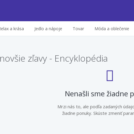
Relax a krása
Jedlo a nápoje
Tovar
Móda a oblečenie
novšie zľavy - Encyklopédia
Nenašli sme žiadne 
Mrzi nás to, ale podľa zadaných údaj
žiadne ponuky. Skúste zmeniť param