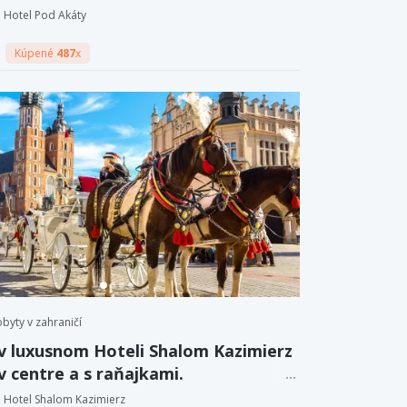
na pivné kúpele.
Hotel Pod Akáty
Kúpené
487
x
byty v zahraničí
v luxusnom Hoteli Shalom Kazimierz
v centre a s raňajkami.
Hotel Shalom Kazimierz