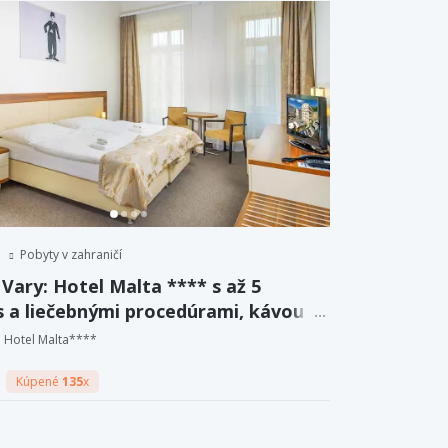
Pobyty v zahraničí
Vary: Hotel Malta **** s až 5
s a liečebnými procedúrami, kávou a
m aj polpenziou.
Hotel Malta****
Kúpené
135
x