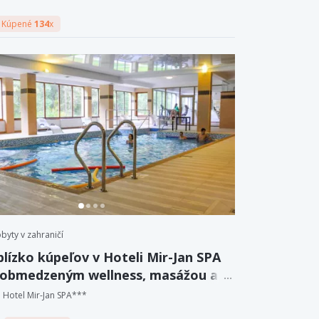
Kúpené
134
x
byty v zahraničí
blízko kúpeľov v Hoteli Mir-Jan SPA
eobmedzeným wellness, masážou a
iou.
Hotel Mir-Jan SPA***