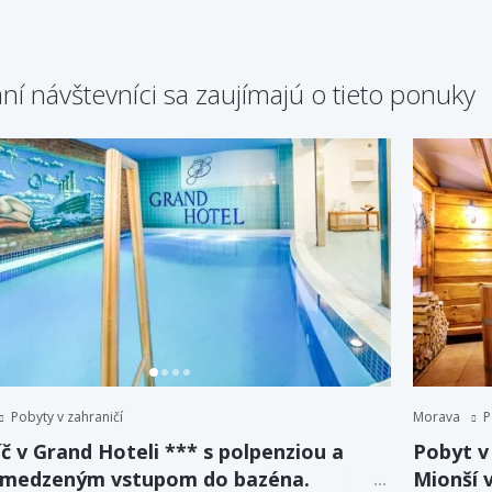
ní návštevníci sa zaujímajú o tieto ponuky
Pobyty v zahraničí
Morava
P
č v Grand Hoteli *** s polpenziou a
Pobyt v
medzeným vstupom do bazéna.
Mionší 