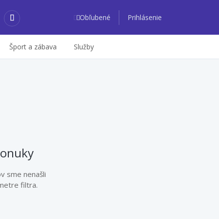
Obľubené
Prihlásenie
Šport a zábava
Služby
ponuky
ov sme nenašli
etre filtra.