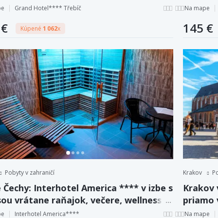
zľavou 
pe
Grand Hotel**** Třebíč
Na mape
 €
145 €
Kúpené
1 062
x
Pobyty v zahraničí
Krakov
Po
 Čechy: Interhotel America **** v izbe s
Krakov 
ou vrátane raňajok, večere, wellness a
priamo 
 + dieťa zadarmo.
pe
Interhotel America****
Na mape