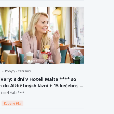
Pobyty v zahraničí
Vary: 8 dní v Hoteli Malta **** so
 do Alžbětiných lázní + 15 liečebných
r a plná penzia.
Hotel Malta****
Kúpené
69
x