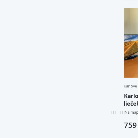
Karlove
Karlo
lieč
Alžbě
Na ma
759