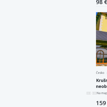
98 
Česko
Krušn
neob
víriv
Na ma
159