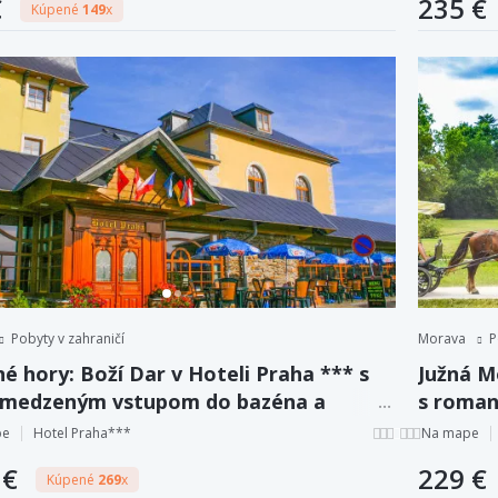
€
235 €
Kúpené
149
x
Pobyty v zahraničí
Morava
P
é hory: Boží Dar v Hoteli Praha *** s
Južná M
medzeným vstupom do bazéna a
s roman
ky + polpenzia
džbánom
pe
Hotel Praha***
Na mape
 €
229 €
Kúpené
269
x