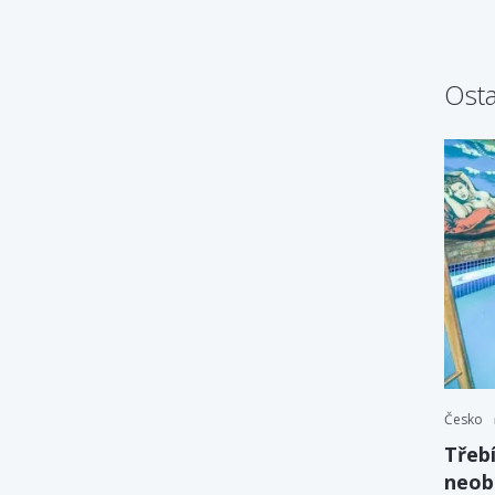
Osta
Česko
Třebí
neob