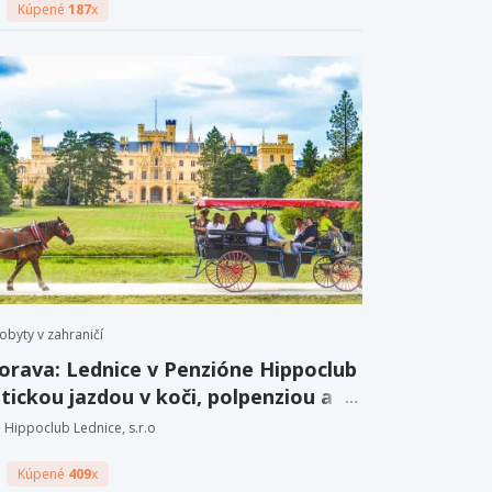
Kúpené
187
x
obyty v zahraničí
orava: Lednice v Penzióne Hippoclub
tickou jazdou v koči, polpenziou a
 vína.
Hippoclub Lednice, s.r.o
Kúpené
409
x