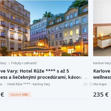
 Vary
Pobyty v zahraničí
Karlove Vary
ve Vary: Hotel Růže **** s až 5
Karlove 
ness a liečebnými procedúrami, kávou a
wellnes
skom, polpenziou.
zákusko
pe
Hotel Růže **** - Karlovy Vary
Na mape
 €
235 €
Kúpené
345
x