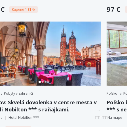
 €
97 €
Kúpené
1 314
x
Pobyty v zahraničí
Poľsko
Po
ov: Skvelá dovolenka v centre mesta v
Poľsko 
i Nobilton *** s raňajkami.
*** s n
polpenz
pe
Hotel Nobilton ***
Na mape