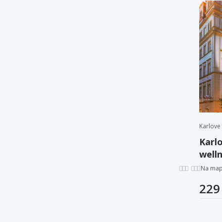
Karlove
Karlo
well
záku
Na ma
229