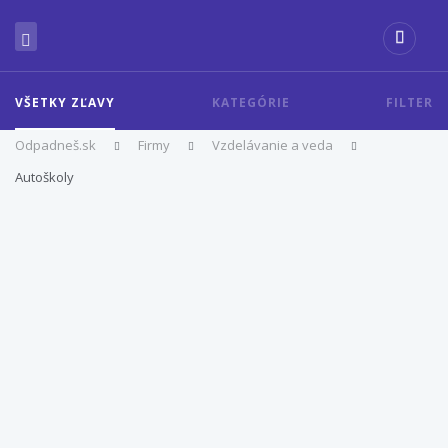
VŠETKY ZĽAVY
KATEGÓRIE
FILTER
Odpadneš.sk
Firmy
Vzdelávanie a veda
Autoškoly