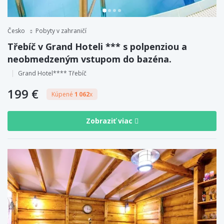
Česko
Pobyty v zahraničí
Třebíč v Grand Hoteli *** s polpenziou a
neobmedzeným vstupom do bazéna.
Grand Hotel**** Třebíč
199 €
Kúpené
1 062
x
Zobraziť viac