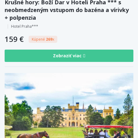
Krušné hory: Boží Dar v Hoteli Praha *** s
neobmedzeným vstupom do bazéna a vírivky
+ polpenzia
Hotel Praha***
159 €
Kúpené
269
x
Zobraziť viac