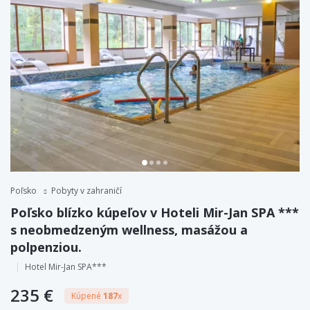
Poľsko
Pobyty v zahraničí
Poľsko blízko kúpeľov v Hoteli Mir-Jan SPA ***
s neobmedzeným wellness, masážou a
polpenziou.
Hotel Mir-Jan SPA***
235 €
Kúpené
187
x