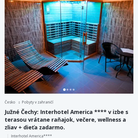
Česko
Pobyty v zahraničí
Južné Čechy: Interhotel America **** v izbe s
terasou vrátane raňajok, večere, wellness a
zliav + dieťa zadarmo.
Interhotel America****