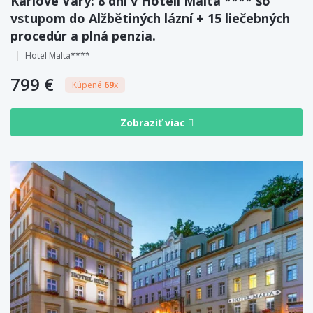
Karlove Vary: 8 dní v Hoteli Malta **** so
vstupom do Alžbětiných lázní + 15 liečebných
procedúr a plná penzia.
Hotel Malta****
799 €
Kúpené
69
x
Zobraziť viac