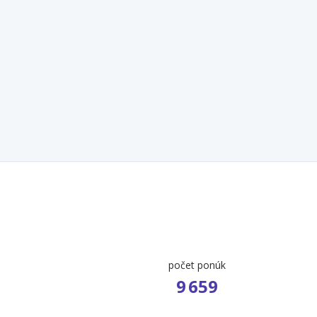
počet ponúk
9 659