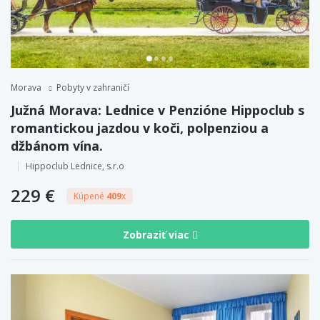
Morava
Pobyty v zahraničí
Južná Morava: Lednice v Penzióne Hippoclub s
romantickou jazdou v koči, polpenziou a
džbánom vína.
Hippoclub Lednice, s.r.o
229 €
Kúpené
409
x
Zobraziť viac