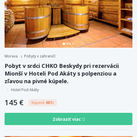
Morava
Pobyty v zahraničí
Pobyt v srdci CHKO Beskydy pri rezervácii
Mionší v Hoteli Pod Akáty s polpenziou a
zľavou na pivné kúpele.
Hotel Pod Akáty
145 €
Kúpené
487
x
Zobraziť viac