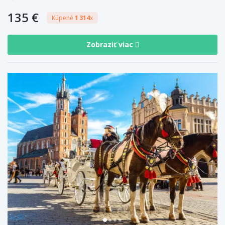
135 €
Kúpené
1 314
x
Zobraziť viac