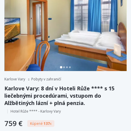
Karlove Vary
Pobyty v zahraničí
Karlove Vary: 8 dní v Hoteli Růže **** s 15
liečebnými procedúrami, vstupom do
Alžbětiných lázní + plná penzia.
Hotel Růže **** - Karlovy Vary
759 €
Kúpené
137
x