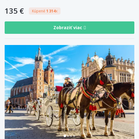
135 €
Kúpené
1 314
x
Zobraziť viac