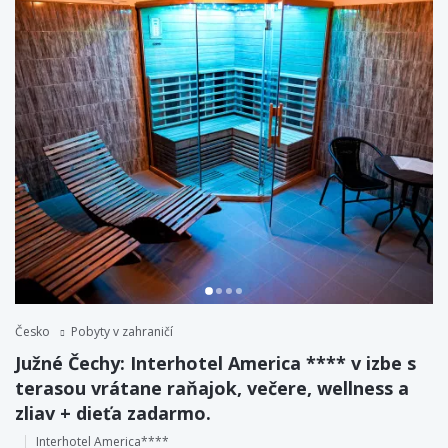
Česko
Pobyty v zahraničí
Južné Čechy: Interhotel America **** v izbe s
terasou vrátane raňajok, večere, wellness a
zliav + dieťa zadarmo.
Interhotel America****