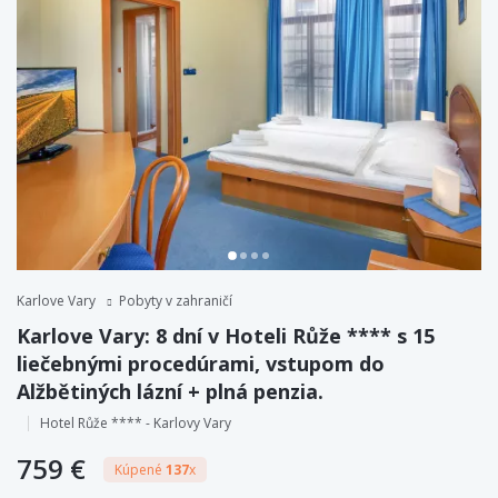
Karlove Vary
Pobyty v zahraničí
Karlove Vary: 8 dní v Hoteli Růže **** s 15
liečebnými procedúrami, vstupom do
Alžbětiných lázní + plná penzia.
Hotel Růže **** - Karlovy Vary
759 €
Kúpené
137
x