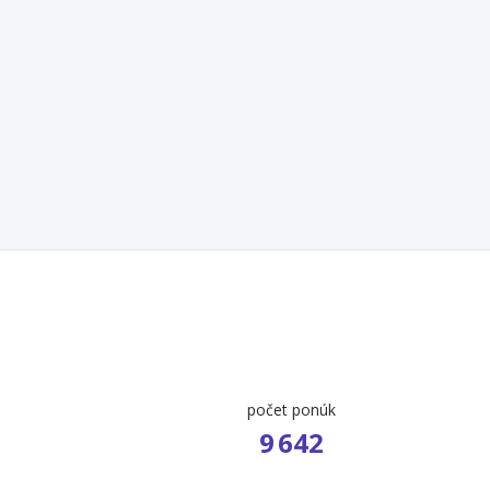
počet ponúk
9 642