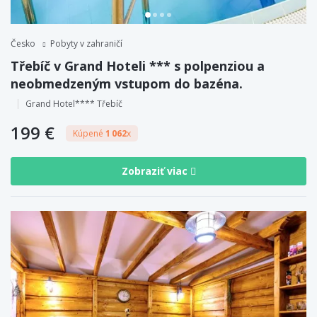
Česko
Pobyty v zahraničí
Třebíč v Grand Hoteli *** s polpenziou a
neobmedzeným vstupom do bazéna.
Grand Hotel**** Třebíč
199 €
Kúpené
1 062
x
Zobraziť viac