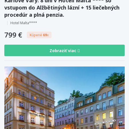
Karlove Vary: 8 dní v Hoteli Malta **** so
vstupom do Alžbětiných lázní + 15 liečebných
procedúr a plná penzia.
Hotel Malta****
799 €
Kúpené
69
x
Zobraziť viac