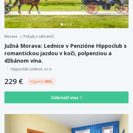
Morava
Pobyty v zahraničí
Južná Morava: Lednice v Penzióne Hippoclub s
romantickou jazdou v koči, polpenziou a
džbánom vína.
Hippoclub Lednice, s.r.o
229 €
Kúpené
409
x
Zobraziť viac