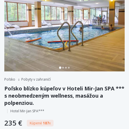
Poľsko
Pobyty v zahraničí
Poľsko blízko kúpeľov v Hoteli Mir-Jan SPA ***
s neobmedzeným wellness, masážou a
polpenziou.
Hotel Mir-Jan SPA***
235 €
Kúpené
187
x