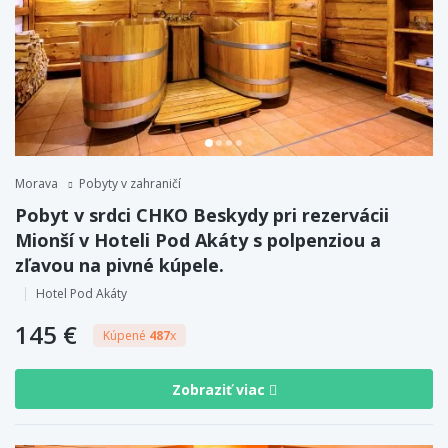
Morava
Pobyty v zahraničí
Pobyt v srdci CHKO Beskydy pri rezervácii
Mionší v Hoteli Pod Akáty s polpenziou a
zľavou na pivné kúpele.
Hotel Pod Akáty
145 €
Kúpené
487
x
Zobraziť viac