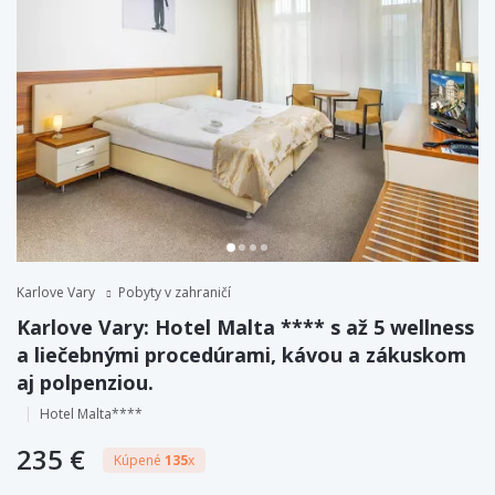
Karlove Vary
Pobyty v zahraničí
Karlove Vary: Hotel Malta **** s až 5 wellness
a liečebnými procedúrami, kávou a zákuskom
aj polpenziou.
Hotel Malta****
235 €
Kúpené
135
x