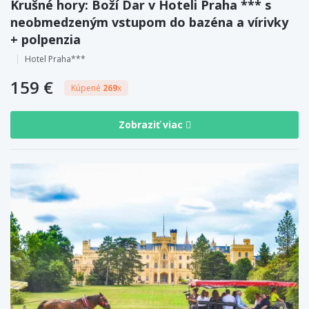
Krušné hory: Boží Dar v Hoteli Praha *** s
neobmedzeným vstupom do bazéna a vírivky
+ polpenzia
Hotel Praha***
159 €
Kúpené
269
x
Zobraziť viac