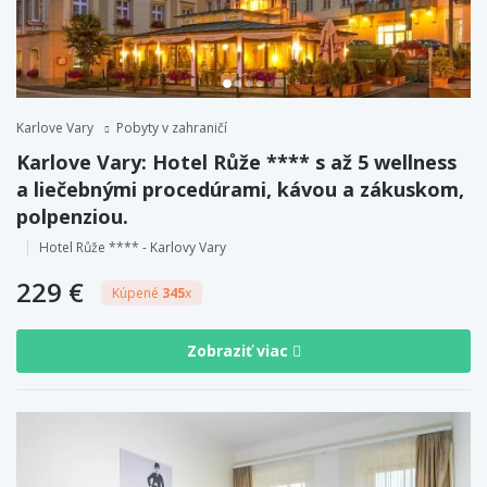
Karlove Vary
Pobyty v zahraničí
Karlove Vary: Hotel Růže **** s až 5 wellness
a liečebnými procedúrami, kávou a zákuskom,
polpenziou.
Hotel Růže **** - Karlovy Vary
229 €
Kúpené
345
x
Zobraziť viac