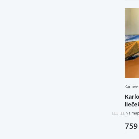
Karlove
Karlo
lieč
Alžbě
Na ma
759