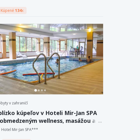
Kúpené
134
x
byty v zahraničí
blízko kúpeľov v Hoteli Mir-Jan SPA
eobmedzeným wellness, masážou a
iou.
Hotel Mir-Jan SPA***