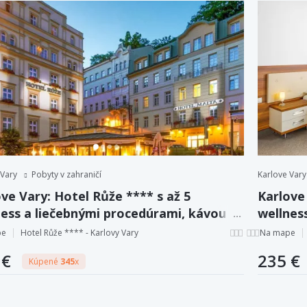
 Vary
Pobyty v zahraničí
Karlove Vary
ve Vary: Hotel Růže **** s až 5
Karlove 
ness a liečebnými procedúrami, kávou a
wellnes
skom, polpenziou.
zákusko
pe
Hotel Růže **** - Karlovy Vary
Na mape
 €
235 €
Kúpené
345
x