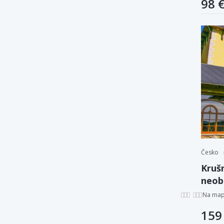
98 
Česko
Krušn
neob
víriv
Na ma
159