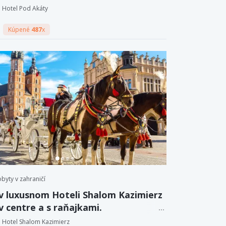
na pivné kúpele.
Hotel Pod Akáty
Kúpené
487
x
byty v zahraničí
v luxusnom Hoteli Shalom Kazimierz
v centre a s raňajkami.
Hotel Shalom Kazimierz