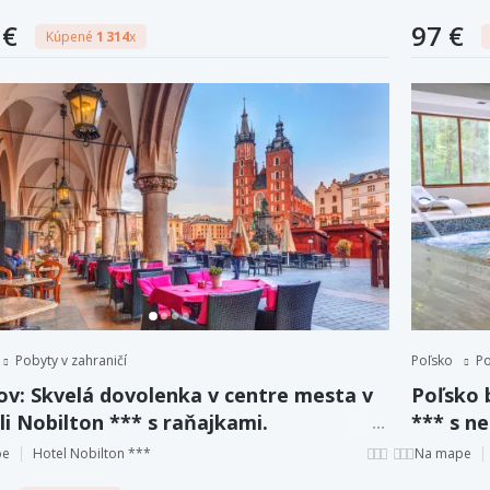
 €
97 €
Kúpené
1 314
x
Pobyty v zahraničí
Poľsko
Po
ov: Skvelá dovolenka v centre mesta v
Poľsko 
i Nobilton *** s raňajkami.
*** s n
polpenz
pe
Hotel Nobilton ***
Na mape