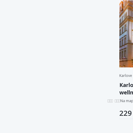
Karlove
Karlo
well
záku
Na ma
229