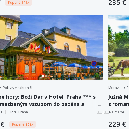
€
235 €
Kúpené
149
x
Pobyty v zahraničí
Morava
P
é hory: Boží Dar v Hoteli Praha *** s
Južná M
medzeným vstupom do bazéna a
s roman
ky + polpenzia
džbánom
pe
Hotel Praha***
Na mape
 €
229 €
Kúpené
269
x