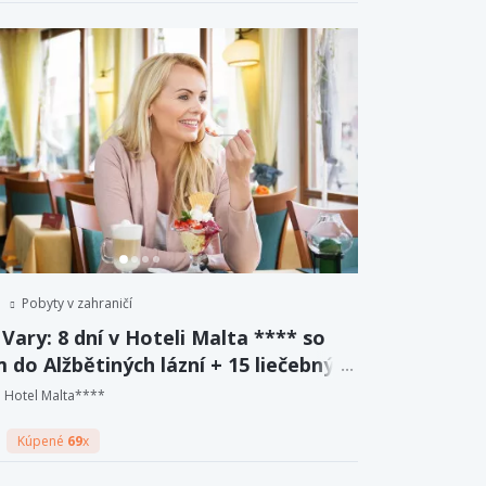
Pobyty v zahraničí
Vary: 8 dní v Hoteli Malta **** so
 do Alžbětiných lázní + 15 liečebných
r a plná penzia.
Hotel Malta****
Kúpené
69
x