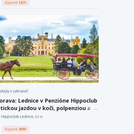
Kúpené
187
x
obyty v zahraničí
orava: Lednice v Penzióne Hippoclub
tickou jazdou v koči, polpenziou a
 vína.
Hippoclub Lednice, s.r.o
Kúpené
409
x