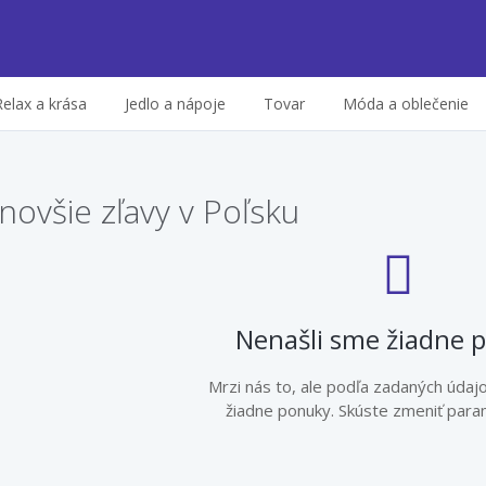
Relax a krása
Jedlo a nápoje
Tovar
Móda a oblečenie
novšie zľavy v Poľsku
Nenašli sme žiadne 
Mrzi nás to, ale podľa zadaných údaj
žiadne ponuky. Skúste zmeniť param