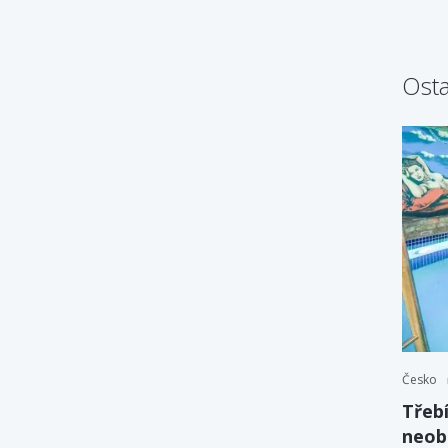
Osta
Česko
Třebí
neob