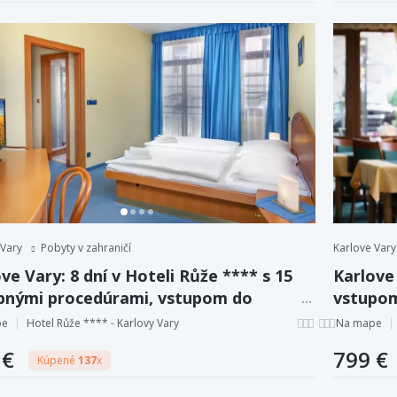
 Vary
Pobyty v zahraničí
Karlove Vary
ve Vary: 8 dní v Hoteli Růže **** s 15
Karlove 
ebnými procedúrami, vstupom do
vstupom
tiných lázní + plná penzia.
procedú
pe
Hotel Růže **** - Karlovy Vary
Na mape
 €
799 €
Kúpené
137
x