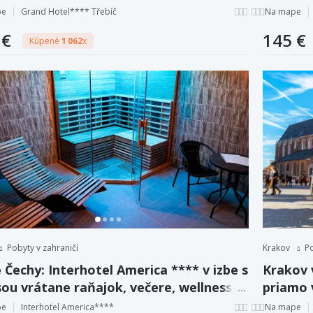
zľavou 
pe
Grand Hotel**** Třebíč
Na mape
 €
145 €
Kúpené
1 062
x
Pobyty v zahraničí
Krakov
Po
 Čechy: Interhotel America **** v izbe s
Krakov 
ou vrátane raňajok, večere, wellness a
priamo 
 + dieťa zadarmo.
pe
Interhotel America****
Na mape