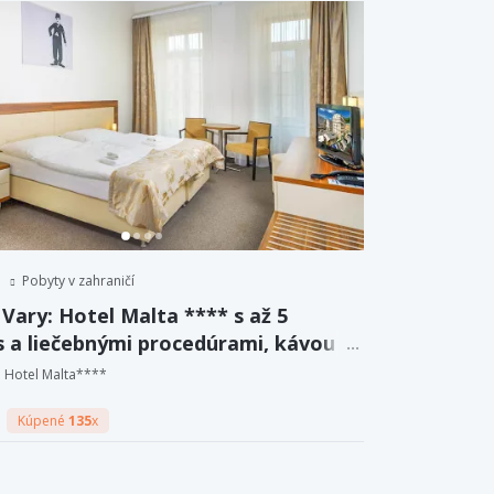
Pobyty v zahraničí
Vary: Hotel Malta **** s až 5
s a liečebnými procedúrami, kávou a
m aj polpenziou.
Hotel Malta****
Kúpené
135
x