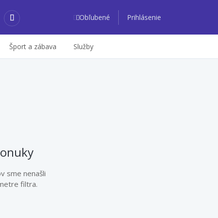
Obľubené
Prihlásenie
Šport a zábava
Služby
ponuky
ov sme nenašli
etre filtra.