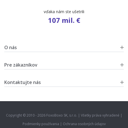
počet ponúk
9 658
O nás
Pre zákazníkov
Kontaktujte nás
Copyright © 2010 - 2026 FoxoBoxo SK, s.r.o. | Všetky práva vyhradené |
Podmienky používania
|
Ochrana osobných údajov