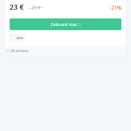
23 €
21
29 €
Zobraziť viac
víno
Bratislava