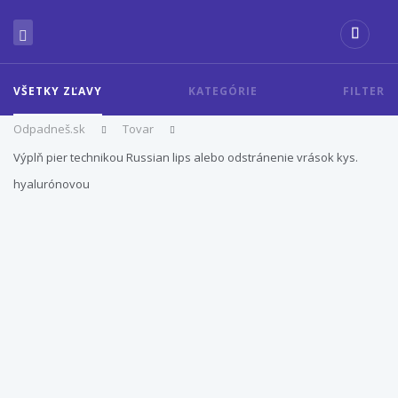
VŠETKY ZĽAVY
KATEGÓRIE
FILTER
Odpadneš.sk
Tovar
Výplň pier technikou Russian lips alebo odstránenie vrások kys.
hyalurónovou