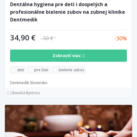
Dentálna hygiena pre deti i dospelých a
profesionálne bielenie zubov na zubnej klinike
Dentmedik
34,90 €
30
50 €
Zobraziť viac
deti
pre Deti
bielenie zubov
Dentmedik Slovensko
Banská Bystrica