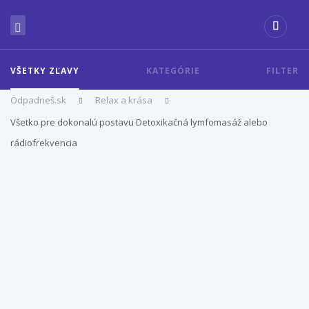
VŠETKY ZĽAVY
KATEGÓRIE
FILTER
Odpadneš.sk
Relax a krása
Všetko pre dokonalú postavu Detoxikačná lymfomasáž alebo
rádiofrekvencia