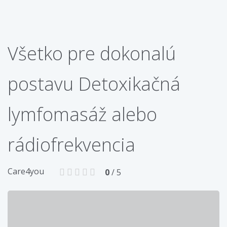
Všetko pre dokonalú
postavu Detoxikačná
lymfomasáž alebo
rádiofrekvencia
Care4you
0
/ 5