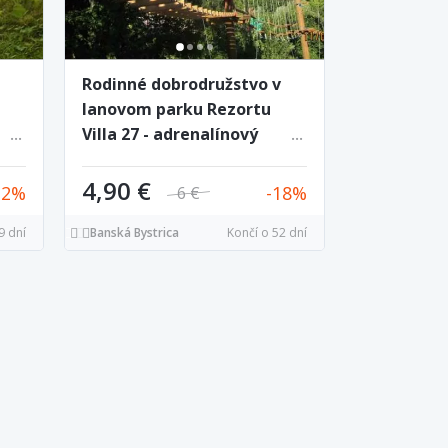
Rodinné dobrodružstvo v
lanovom parku Rezortu
Villa 27 - adrenalínový
tre
zážitok pre deti aj
ľká
dospelých
4,90 €
32
18
6 €
9 dní
Banská Bystrica
Končí o 52 dní