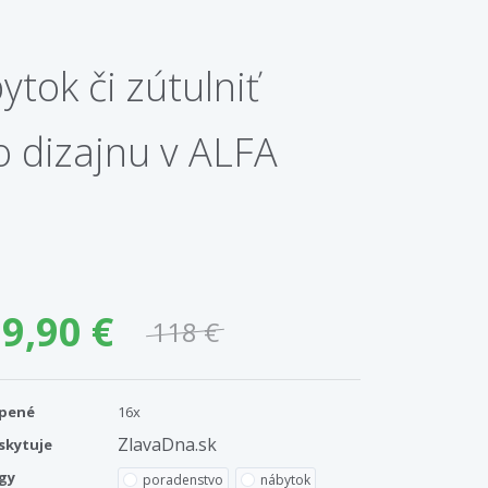
tok či zútulniť
o dizajnu v ALFA
9,90 €
118 €
pené
16x
ZlavaDna.sk
skytuje
gy
poradenstvo
nábytok