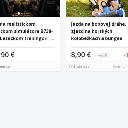
 na realistickom
Jazda na bobovej dráhe,
eckom simulátore B738-
zjazd na horských
 Leteckom tréningovom
kolobežkách a bungee
tre v Poprade
trampolíny v letnom cen
zábavy Snowparadise Ve
,90 €
8,90 €
13 €
Rača
vensko
Bratislava
Končí o 4