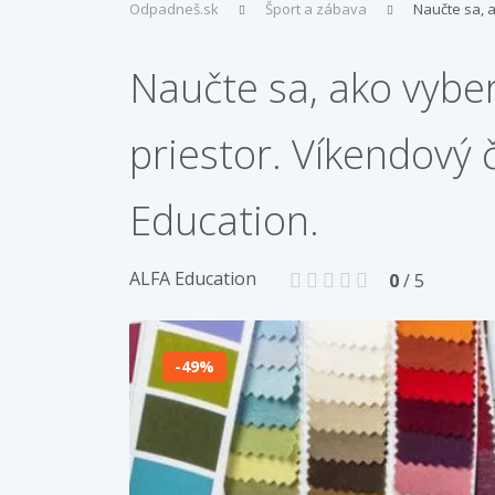
Odpadneš.sk
Šport a zábava
Naučte sa, a
Naučte sa, ako vyber
priestor. Víkendový 
Education.
ALFA Education
0
/ 5
49