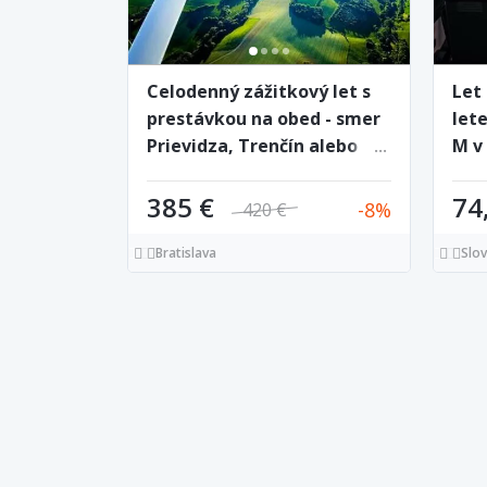
Celodenný zážitkový let s
Let
prestávkou na obed - smer
let
Prievidza, Trenčín alebo
M v
Tatry
cen
385 €
74
8
420 €
Bratislava
Slo