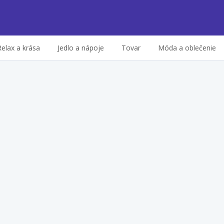
Relax a krása
Jedlo a nápoje
Tovar
Móda a oblečenie