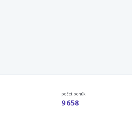
počet ponúk
9 658