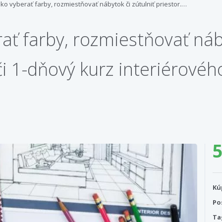
ko vyberať farby, rozmiestňovať nábytok či zútulniť priestor.…
ať farby, rozmiestňovať náby
či 1-dňový kurz interiérovéh
5
Kú
Po
Ta