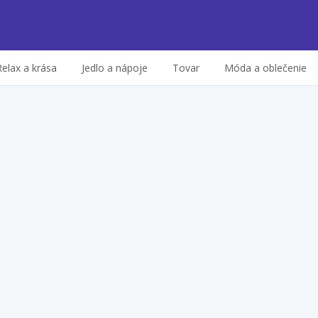
Relax a krása
Jedlo a nápoje
Tovar
Móda a oblečenie