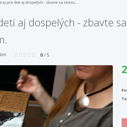
rzy pre deti aj dospelých - zbavte sa stresu…
deti aj dospelých - zbavte s
m.
lon
0
/ 5
2
Po
Ta