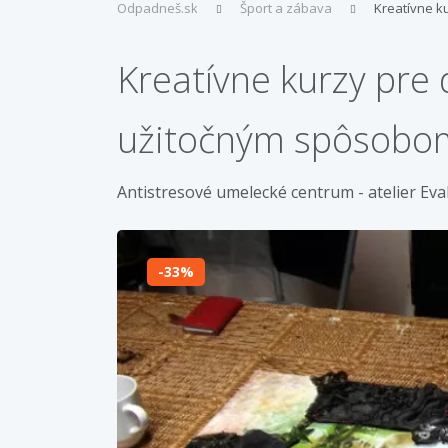
Odpadneš.sk
Šport a zábava
Kreatívne ku
Kreatívne kurzy pre 
užitočným spôsobo
Antistresové umelecké centrum - atelier Eva
33