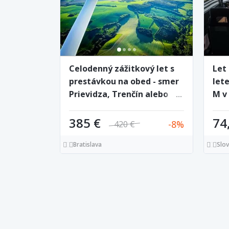
Celodenný zážitkový let s
Let
prestávkou na obed - smer
let
Prievidza, Trenčín alebo
M v
Tatry
cen
385 €
74
8
420 €
Bratislava
Slo