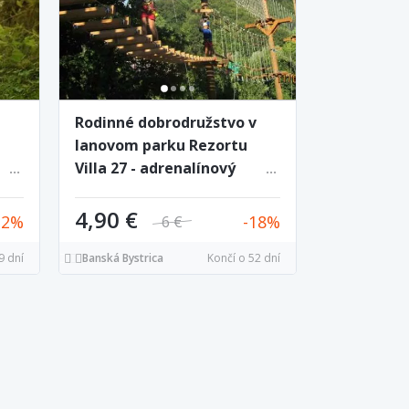
Rodinné dobrodružstvo v
lanovom parku Rezortu
Villa 27 - adrenalínový
tre
zážitok pre deti aj
ľká
dospelých
4,90 €
32
18
6 €
9 dní
Banská Bystrica
Končí o 52 dní