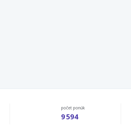
počet ponúk
9 594