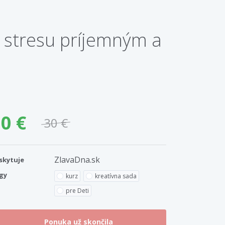
a stresu príjemným a
0 €
30 €
ZlavaDna.sk
skytuje
gy
kurz
kreatívna sada
pre Deti