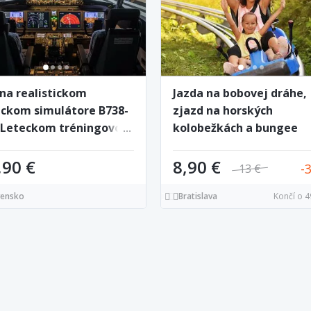
 na realistickom
Jazda na bobovej dráhe,
eckom simulátore B738-
zjazd na horských
 Leteckom tréningovom
kolobežkách a bungee
tre v Poprade
trampolíny v letnom cen
zábavy Snowparadise Ve
,90 €
8,90 €
13 €
Rača
vensko
Bratislava
Končí o 4